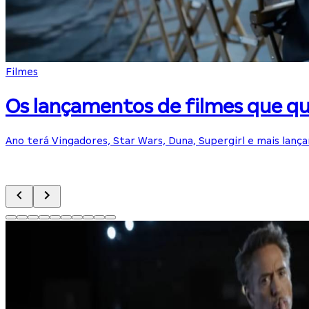
Filmes
Os lançamentos de filmes que q
Ano terá Vingadores, Star Wars, Duna, Supergirl e mais lanç