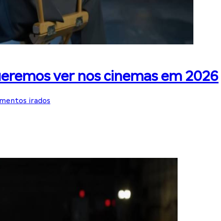
ueremos ver nos cinemas em 2026
amentos irados