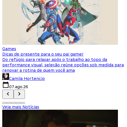
Games
S
Dicas de presente para o seu pai gamer
E
Do refúgio para relaxar após o trabalho ao topo da
d
performance visual, seleção reúne opções sob medida para
J
renovar a rotina de quem você ama
s
Camila Hortencio
07.ago.26
Veja mais Notícias