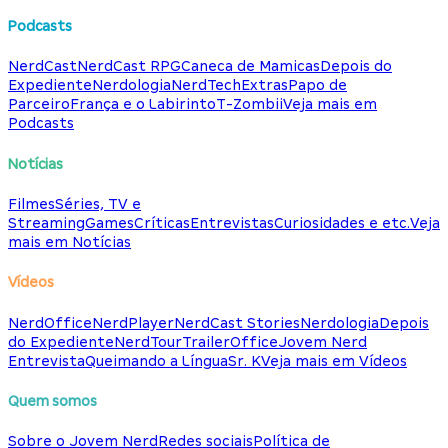
Podcasts
NerdCast
NerdCast RPG
Caneca de Mamicas
Depois do
Expediente
Nerdologia
NerdTech
Extras
Papo de
Parceiro
França e o Labirinto
T-Zombii
Veja mais em
Podcasts
Notícias
Filmes
Séries, TV e
Streaming
Games
Críticas
Entrevistas
Curiosidades e etc.
Veja
mais em Notícias
Vídeos
NerdOffice
NerdPlayer
NerdCast Stories
Nerdologia
Depois
do Expediente
NerdTour
TrailerOffice
Jovem Nerd
Entrevista
Queimando a Língua
Sr. K
Veja mais em Vídeos
Quem somos
Sobre o Jovem Nerd
Redes sociais
Política de