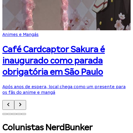
Animes e Mangás
C
Café Cardcaptor Sakura é
inaugurado como parada
obrigatória em São Paulo
Após anos de espera, local chega como um presente para
T
os fãs do anime e mangá
d
Colunistas NerdBunker