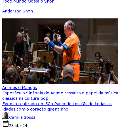
Todo Mundo Odeia o Shon
Anderson Shon
Animes e Mangás
Espetáculo Sinfonia de Anime ressalta o papel da música
clássica na cultura pop
Evento realizado em São Paulo deixou fãs de todas as
idades com o coração quentinho
Camila Sousa
23.abr.24