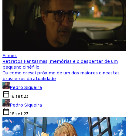
Filmes
Retratos Fantasmas, memórias e o despertar de um
pequeno cinéfilo
Ou como cresci próximo de um dos maiores cineastas
brasileiros da atualidade
Pedro Siqueira
18.set.23
Pedro Siqueira
18.set.23