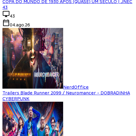
COPA DO MUNDO DE 1930 APÓS (QUASE) UM SÉCULO | JNEC
43
43
04.ago.26
NerdOffice
Trailers Blade Runner 2099 / Neuromancer - DOBRADINHA
CYBERPUNK