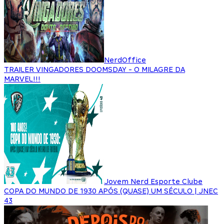
NerdOffice
TRAILER VINGADORES DOOMSDAY - O MILAGRE DA
MARVEL!!!
Jovem Nerd Esporte Clube
COPA DO MUNDO DE 1930 APÓS (QUASE) UM SÉCULO | JNEC
43