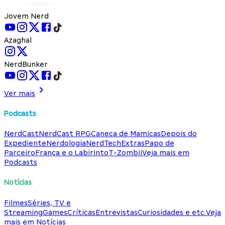
Jovem Nerd
Azaghal
NerdBunker
Ver mais
Podcasts
NerdCast
NerdCast RPG
Caneca de Mamicas
Depois do
Expediente
Nerdologia
NerdTech
Extras
Papo de
Parceiro
França e o Labirinto
T-Zombii
Veja mais em
Podcasts
Notícias
Filmes
Séries, TV e
Streaming
Games
Críticas
Entrevistas
Curiosidades e etc.
Veja
mais em Notícias