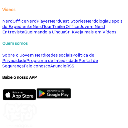
Vídeos
NerdOffice
NerdPlayer
NerdCast Stories
Nerdologia
Depois
do Expediente
NerdTour
TrailerOffice
Jovem Nerd
Entrevista
Queimando a Língua
Sr. K
Veja mais em Vídeos
Quem somos
Sobre o Jovem Nerd
Redes sociais
Política de
Privacidade
Programa de Integridade
Portal de
Segurança
Fale conosco
Anuncie
RSS
Baixe o nosso APP