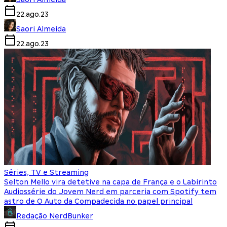
22.ago.23
Saori Almeida
22.ago.23
Séries, TV e Streaming
Selton Mello vira detetive na capa de França e o Labirinto
Audiossérie do Jovem Nerd em parceria com Spotify tem
astro de O Auto da Compadecida no papel principal
Redação NerdBunker