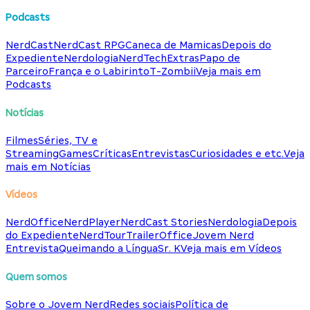
Podcasts
NerdCast
NerdCast RPG
Caneca de Mamicas
Depois do
Expediente
Nerdologia
NerdTech
Extras
Papo de
Parceiro
França e o Labirinto
T-Zombii
Veja mais em
Podcasts
Notícias
Filmes
Séries, TV e
Streaming
Games
Críticas
Entrevistas
Curiosidades e etc.
Veja
mais em Notícias
Vídeos
NerdOffice
NerdPlayer
NerdCast Stories
Nerdologia
Depois
do Expediente
NerdTour
TrailerOffice
Jovem Nerd
Entrevista
Queimando a Língua
Sr. K
Veja mais em Vídeos
Quem somos
Sobre o Jovem Nerd
Redes sociais
Política de