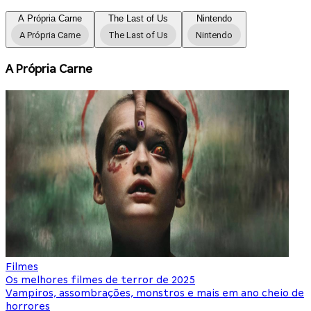
A Própria Carne
The Last of Us
Nintendo
A Própria Carne
The Last of Us
Nintendo
A Própria Carne
Filmes
F
Os melhores filmes de terror de 2025
O
Vampiros, assombrações, monstros e mais em ano cheio de
N
horrores