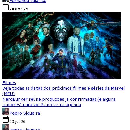
Fernanda Talarico
24.abr.25
Filmes
Veja todas as datas dos próximos filmes e séries da Marvel
(MCU)
NerdBunker reúne produções já confirmadas (e alguns
rumores) para você anotar na agenda
Pedro Siqueira
20.jul.26
Pedro Siqueira