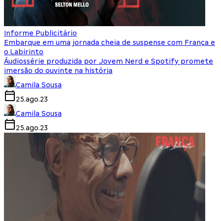
Informe Publicitário
Embarque em uma jornada cheia de suspense com França e
o Labirinto
Áudiossérie produzida por Jovem Nerd e Spotify promete
imersão do ouvinte na história
Camila Sousa
25.ago.23
Camila Sousa
25.ago.23