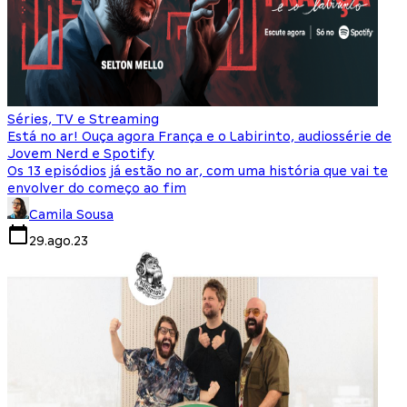
Séries, TV e Streaming
Está no ar! Ouça agora França e o Labirinto, audiossérie de
Jovem Nerd e Spotify
Os 13 episódios já estão no ar, com uma história que vai te
envolver do começo ao fim
Camila Sousa
29.ago.23