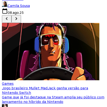
Camila Sousa
08.ago.25
Games
Jogo brasileiro Mullet MadJack ganha versão para
N
Nintendo Switch
c
Game que já foi destaque na Steam amplia seu público com
N
lançamento no híbrido da Nintendo
b