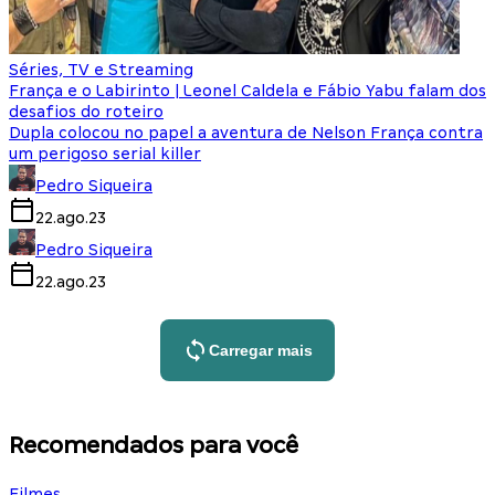
Séries, TV e Streaming
França e o Labirinto | Leonel Caldela e Fábio Yabu falam dos
desafios do roteiro
Dupla colocou no papel a aventura de Nelson França contra
um perigoso serial killer
Pedro Siqueira
22.ago.23
Pedro Siqueira
22.ago.23
Carregar mais
Recomendados para você
Filmes