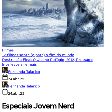
Filmes
12 filmes sobre (e para) o fim do mundo
Destruição Final: O Último Refúgio, 2012, Presságio,
Interestelar e mais
Fernanda Talarico
24.abr.25
Fernanda Talarico
24.abr.25
Especiais Jovem Nerd