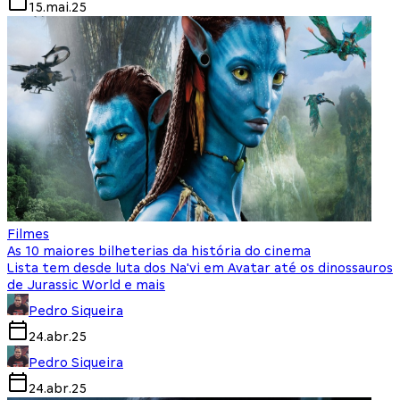
15.mai.25
Filmes
As 10 maiores bilheterias da história do cinema
Lista tem desde luta dos Na'vi em Avatar até os dinossauros
de Jurassic World e mais
Pedro Siqueira
24.abr.25
Pedro Siqueira
24.abr.25