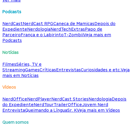
Podcasts
NerdCast
NerdCast RPG
Caneca de Mamicas
Depois do
Expediente
Nerdologia
NerdTech
Extras
Papo de
Parceiro
França e o Labirinto
T-Zombii
Veja mais em
Podcasts
Notícias
Filmes
Séries, TV e
Streaming
Games
Críticas
Entrevistas
Curiosidades e etc.
Veja
mais em Notícias
Vídeos
NerdOffice
NerdPlayer
NerdCast Stories
Nerdologia
Depois
do Expediente
NerdTour
TrailerOffice
Jovem Nerd
Entrevista
Queimando a Língua
Sr. K
Veja mais em Vídeos
Quem somos