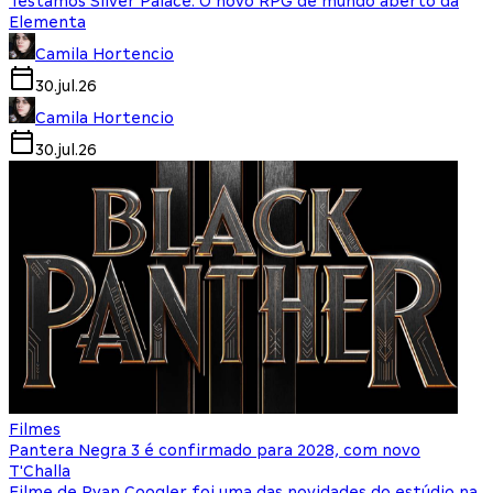
Testamos Silver Palace: O novo RPG de mundo aberto da
Elementa
Camila Hortencio
30.jul.26
Camila Hortencio
30.jul.26
Filmes
Pantera Negra 3 é confirmado para 2028, com novo
T'Challa
Filme de Ryan Coogler foi uma das novidades do estúdio na