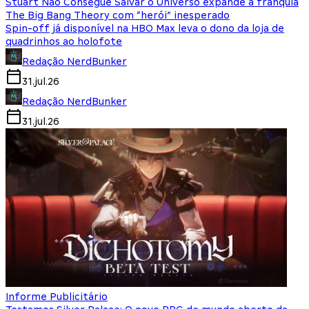
Stuart Não Consegue Salvar o Universo expande a franquia
The Big Bang Theory com “herói” inesperado
Spin-off já disponível na HBO Max leva o dono da loja de
quadrinhos ao holofote
Redação NerdBunker
31.jul.26
Redação NerdBunker
31.jul.26
Informe Publicitário