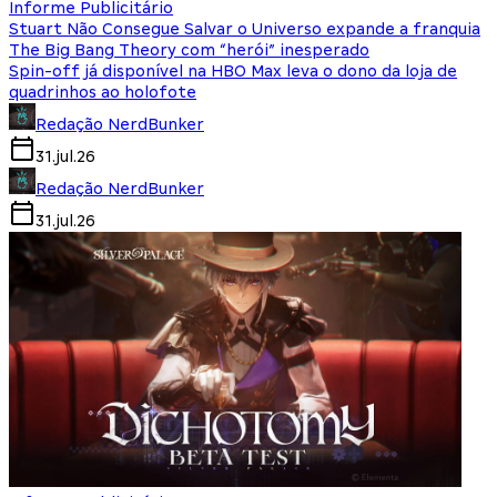
Informe Publicitário
Stuart Não Consegue Salvar o Universo expande a franquia
The Big Bang Theory com “herói” inesperado
Spin-off já disponível na HBO Max leva o dono da loja de
quadrinhos ao holofote
Redação NerdBunker
31.jul.26
Redação NerdBunker
31.jul.26