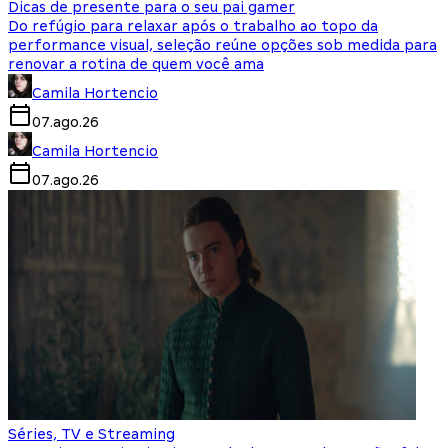
Dicas de presente para o seu pai gamer
Do refúgio para relaxar após o trabalho ao topo da
performance visual, seleção reúne opções sob medida para
renovar a rotina de quem você ama
Camila Hortencio
07.ago.26
Camila Hortencio
07.ago.26
Séries, TV e Streaming