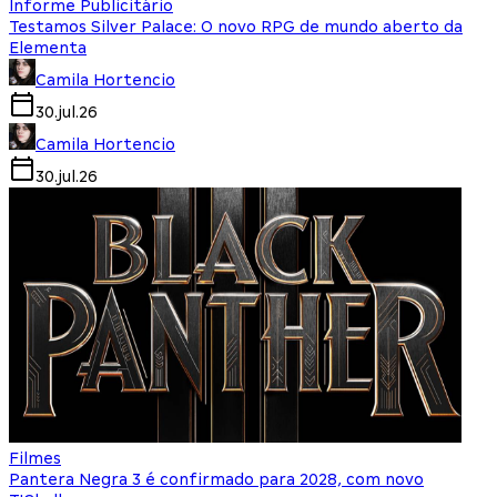
Informe Publicitário
Testamos Silver Palace: O novo RPG de mundo aberto da
Elementa
Camila Hortencio
30.jul.26
Camila Hortencio
30.jul.26
Filmes
Pantera Negra 3 é confirmado para 2028, com novo