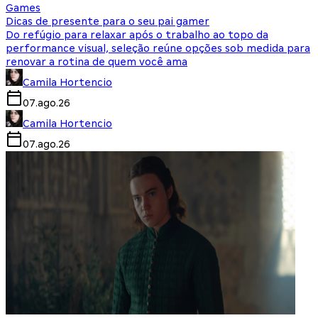
Games
Dicas de presente para o seu pai gamer
Do refúgio para relaxar após o trabalho ao topo da
performance visual, seleção reúne opções sob medida para
renovar a rotina de quem você ama
Camila Hortencio
07.ago.26
Camila Hortencio
07.ago.26