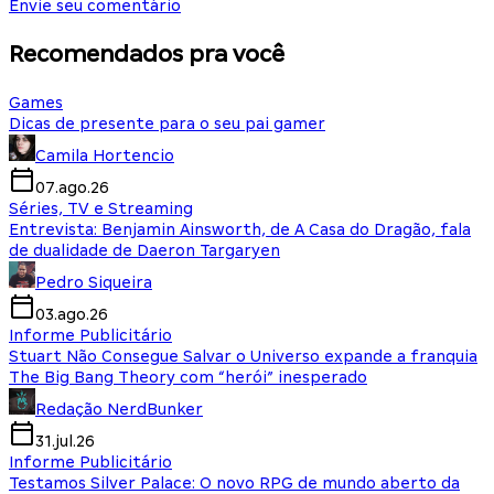
Envie seu comentário
Recomendados pra você
Games
Dicas de presente para o seu pai gamer
Camila Hortencio
07.ago.26
Séries, TV e Streaming
Entrevista: Benjamin Ainsworth, de A Casa do Dragão, fala
de dualidade de Daeron Targaryen
Pedro Siqueira
03.ago.26
Informe Publicitário
Stuart Não Consegue Salvar o Universo expande a franquia
The Big Bang Theory com “herói” inesperado
Redação NerdBunker
31.jul.26
Informe Publicitário
Testamos Silver Palace: O novo RPG de mundo aberto da