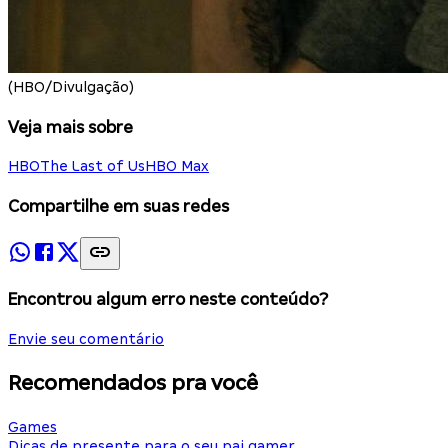
(HBO/Divulgação)
Veja mais sobre
HBO
The Last of Us
HBO Max
Compartilhe em suas redes
Encontrou algum erro neste conteúdo?
Envie seu comentário
Recomendados pra você
Games
Dicas de presente para o seu pai gamer