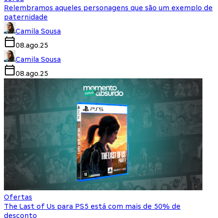
Relembramos aqueles personagens que são um exemplo de
paternidade
Camila Sousa
08.ago.25
Camila Sousa
08.ago.25
Ofertas
The Last of Us para PS5 está com mais de 50% de
desconto