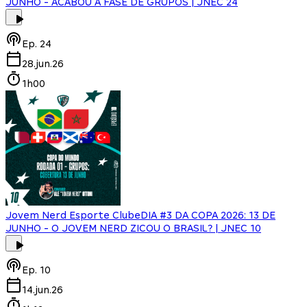
JUNHO - ACABOU A FASE DE GRUPOS | JNEC 24
Ep.
24
28.jun.26
1h00
Jovem Nerd Esporte Clube
DIA #3 DA COPA 2026: 13 DE
JUNHO - O JOVEM NERD ZICOU O BRASIL? | JNEC 10
Ep.
10
14.jun.26