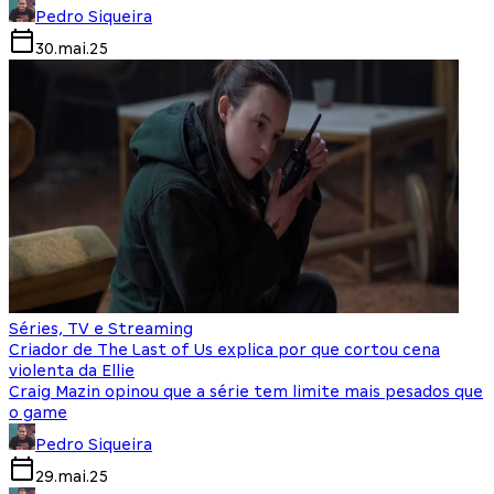
Pedro Siqueira
30.mai.25
Séries, TV e Streaming
Criador de The Last of Us explica por que cortou cena
violenta da Ellie
Craig Mazin opinou que a série tem limite mais pesados que
o game
Pedro Siqueira
29.mai.25