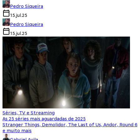
Pedro Siqueira
15.jul.25
Pedro Siqueira
15.jul.25
Séries, TV e Streaming
As 25 séries mais aguardadas de 2025
Stranger Things, Demolidor, The Last of Us, Andor, Round 6
e muito mais
Gabriel Avila