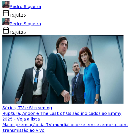
Pedro Siqueira
15.jul.25
Pedro Siqueira
15.jul.25
Séries, TV e Streaming
Ruptura, Andor e The Last of Us são indicados ao Emmy
2025 - Veja a lista
Maior premiação da TV mundial ocorre em setembro, com
transmissão ao vivo