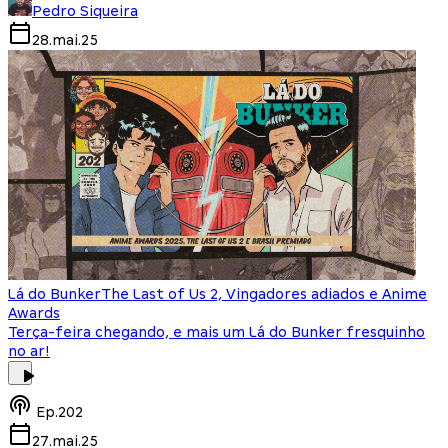
Pedro Siqueira
28.mai.25
Lá do Bunker
The Last of Us 2, Vingadores adiados e Anime
Awards
Terça-feira chegando, e mais um Lá do Bunker fresquinho
no ar!
Ep.
202
27.mai.25