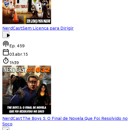
NerdCast
Sem Licença para Dirigir
Ep.
459
03.abr.15
1h39
NerdCast
The Boys 5: O Final de Novela Que Foi Resolvido no
Soco