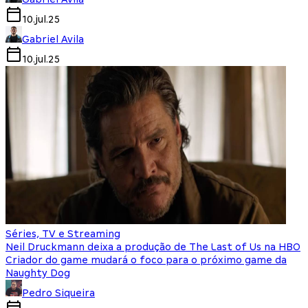
10.jul.25
Gabriel Avila
10.jul.25
Séries, TV e Streaming
Neil Druckmann deixa a produção de The Last of Us na HBO
Criador do game mudará o foco para o próximo game da
Naughty Dog
Pedro Siqueira