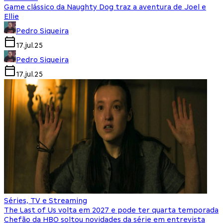
Game clássico da Naughty Dog traz a aventura de Joel e
Ellie
Pedro Siqueira
17.jul.25
Pedro Siqueira
17.jul.25
Séries, TV e Streaming
The Last of Us volta em 2027 e pode ter quarta temporada
Chefão da HBO soltou novidades da série em entrevista