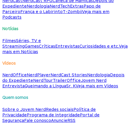
NerdCast
NerdCast RPG
Caneca de Mamicas
Depois do
Expediente
Nerdologia
NerdTech
Extras
Papo de
Parceiro
França e o Labirinto
T-Zombii
Veja mais em
Podcasts
Notícias
Filmes
Séries, TV e
Streaming
Games
Críticas
Entrevistas
Curiosidades e etc.
Veja
mais em Notícias
Vídeos
NerdOffice
NerdPlayer
NerdCast Stories
Nerdologia
Depois
do Expediente
NerdTour
TrailerOffice
Jovem Nerd
Entrevista
Queimando a Língua
Sr. K
Veja mais em Vídeos
Quem somos
Sobre o Jovem Nerd
Redes sociais
Política de
Privacidade
Programa de Integridade
Portal de
Segurança
Fale conosco
Anuncie
RSS