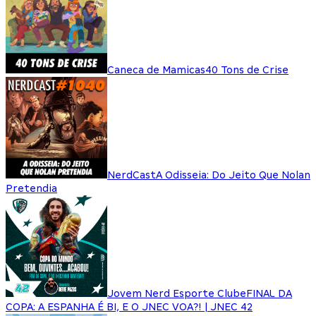
Caneca de Mamicas
40 Tons de Crise
NerdCast
A Odisseia: Do Jeito Que Nolan
Pretendia
Jovem Nerd Esporte Clube
FINAL DA
COPA: A ESPANHA É BI, E O JNEC VOA?! | JNEC 42