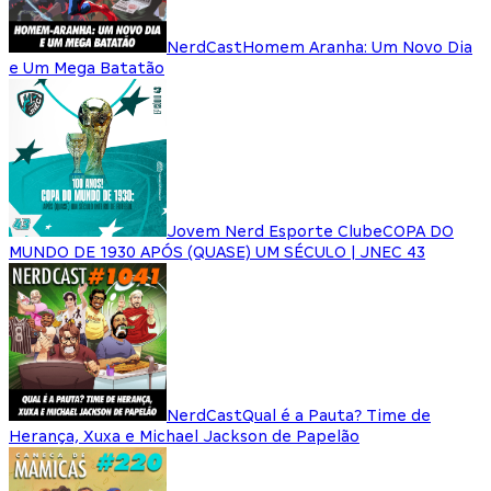
NerdCast
Homem Aranha: Um Novo Dia
e Um Mega Batatão
Jovem Nerd Esporte Clube
COPA DO
MUNDO DE 1930 APÓS (QUASE) UM SÉCULO | JNEC 43
NerdCast
Qual é a Pauta? Time de
Herança, Xuxa e Michael Jackson de Papelão