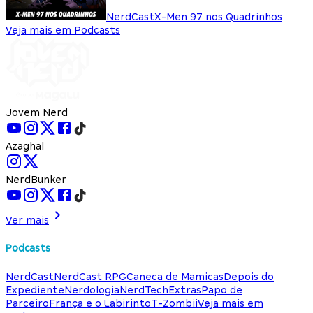
NerdCast
X-Men 97 nos Quadrinhos
Veja mais em Podcasts
Jovem Nerd
Azaghal
NerdBunker
Ver mais
Podcasts
NerdCast
NerdCast RPG
Caneca de Mamicas
Depois do
Expediente
Nerdologia
NerdTech
Extras
Papo de
Parceiro
França e o Labirinto
T-Zombii
Veja mais em