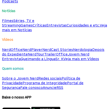
Podcasts
Notícias
Filmes
Séries, TV e
Streaming
Games
Críticas
Entrevistas
Curiosidades e etc.
Veja
mais em Notícias
Vídeos
NerdOffice
NerdPlayer
NerdCast Stories
Nerdologia
Depois
do Expediente
NerdTour
TrailerOffice
Jovem Nerd
Entrevista
Queimando a Língua
Sr. K
Veja mais em Vídeos
Quem somos
Sobre o Jovem Nerd
Redes sociais
Política de
Privacidade
Programa de Integridade
Portal de
Segurança
Fale conosco
Anuncie
RSS
Baixe o nosso APP