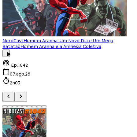
NerdCast
Homem Aranha: Um Novo Dia e Um Mega
Batatão
Homem Aranha e a Amnesia Coletiva
Ep.
1042
07.ago.26
2h03