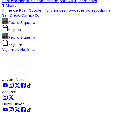
Pantera Negra 3 é confirmado para 2028, com novo
T'Challa
Filme de Ryan Coogler foi uma das novidades do estúdio na
San Diego Comic-Con
Pedro Siqueira
25.jul.26
Pedro Siqueira
25.jul.26
Veja mais Notícias
Jovem Nerd
Azaghal
NerdBunker