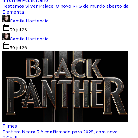
Informe Publicitário
Testamos Silver Palace: O novo RPG de mundo aberto da
Elementa
Camila Hortencio
30.jul.26
Camila Hortencio
30.jul.26
Filmes
Pantera Negra 3 é confirmado para 2028, com novo
T'Challa