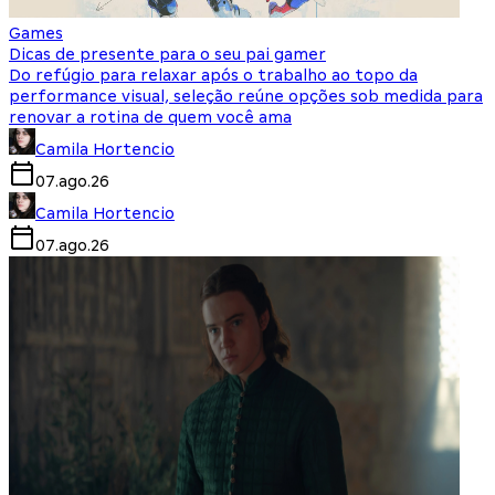
Games
Dicas de presente para o seu pai gamer
Do refúgio para relaxar após o trabalho ao topo da
performance visual, seleção reúne opções sob medida para
renovar a rotina de quem você ama
Camila Hortencio
07.ago.26
Camila Hortencio
07.ago.26