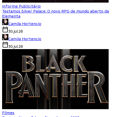
Informe Publicitário
Testamos Silver Palace: O novo RPG de mundo aberto da
Elementa
Camila Hortencio
30.jul.26
Camila Hortencio
30.jul.26
Filmes