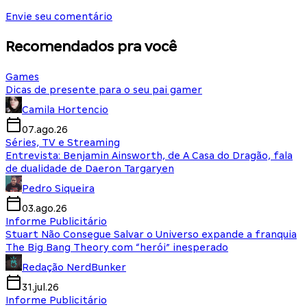
Envie seu comentário
Recomendados pra você
Games
Dicas de presente para o seu pai gamer
Camila Hortencio
07.ago.26
Séries, TV e Streaming
Entrevista: Benjamin Ainsworth, de A Casa do Dragão, fala
de dualidade de Daeron Targaryen
Pedro Siqueira
03.ago.26
Informe Publicitário
Stuart Não Consegue Salvar o Universo expande a franquia
The Big Bang Theory com “herói” inesperado
Redação NerdBunker
31.jul.26
Informe Publicitário