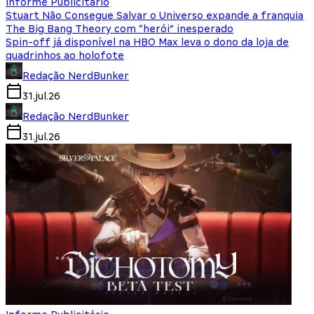
Informe Publicitário
Stuart Não Consegue Salvar o Universo expande a franquia
The Big Bang Theory com “herói” inesperado
Spin-off já disponível na HBO Max leva o dono da loja de
quadrinhos ao holofote
Redação NerdBunker
31.jul.26
Redação NerdBunker
31.jul.26