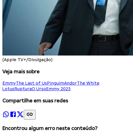
(Apple TV+/Divulgação)
Veja mais sobre
Emmy
The Last of Us
Pinguim
Andor
The White
Lotus
Ruptura
O Urso
Emmy 2025
Compartilhe em suas redes
Encontrou algum erro neste conteúdo?