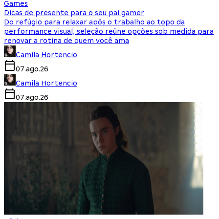
Games
Dicas de presente para o seu pai gamer
Do refúgio para relaxar após o trabalho ao topo da
performance visual, seleção reúne opções sob medida para
renovar a rotina de quem você ama
Camila Hortencio
07.ago.26
Camila Hortencio
07.ago.26