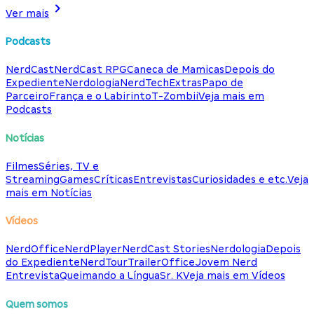
Ver mais
Podcasts
NerdCast
NerdCast RPG
Caneca de Mamicas
Depois do
Expediente
Nerdologia
NerdTech
Extras
Papo de
Parceiro
França e o Labirinto
T-Zombii
Veja mais em
Podcasts
Notícias
Filmes
Séries, TV e
Streaming
Games
Críticas
Entrevistas
Curiosidades e etc.
Veja
mais em Notícias
Vídeos
NerdOffice
NerdPlayer
NerdCast Stories
Nerdologia
Depois
do Expediente
NerdTour
TrailerOffice
Jovem Nerd
Entrevista
Queimando a Língua
Sr. K
Veja mais em Vídeos
Quem somos