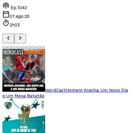
Ep.
1042
07.ago.26
2h03
NerdCast
Homem Aranha: Um Novo Dia
e Um Mega Batatão