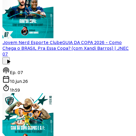
Jovem Nerd Esporte Clube
GUIA DA COPA 2026 - Como
Chega o BRASIL Pra Essa Copa? (com Xandi Barros) | JNEC
07
Ep.
07
10.jun.26
1h59