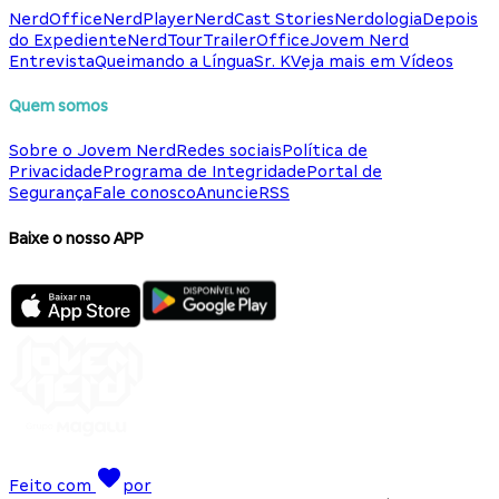
NerdOffice
NerdPlayer
NerdCast Stories
Nerdologia
Depois
do Expediente
NerdTour
TrailerOffice
Jovem Nerd
Entrevista
Queimando a Língua
Sr. K
Veja mais em Vídeos
Quem somos
Sobre o Jovem Nerd
Redes sociais
Política de
Privacidade
Programa de Integridade
Portal de
Segurança
Fale conosco
Anuncie
RSS
Baixe o nosso APP
Feito com
por