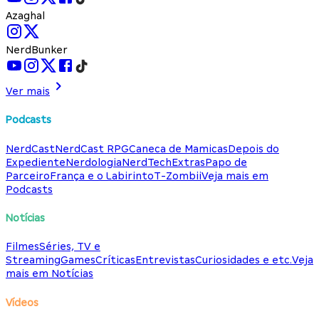
Azaghal
NerdBunker
Ver mais
Podcasts
NerdCast
NerdCast RPG
Caneca de Mamicas
Depois do
Expediente
Nerdologia
NerdTech
Extras
Papo de
Parceiro
França e o Labirinto
T-Zombii
Veja mais em
Podcasts
Notícias
Filmes
Séries, TV e
Streaming
Games
Críticas
Entrevistas
Curiosidades e etc.
Veja
mais em Notícias
Vídeos