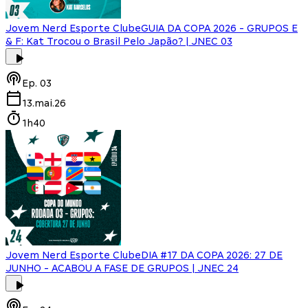
Jovem Nerd Esporte Clube
GUIA DA COPA 2026 - GRUPOS E
& F: Kat Trocou o Brasil Pelo Japão? | JNEC 03
Ep.
03
13.mai.26
1h40
Jovem Nerd Esporte Clube
DIA #17 DA COPA 2026: 27 DE
JUNHO - ACABOU A FASE DE GRUPOS | JNEC 24