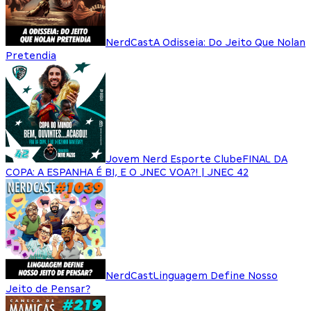
NerdCast
A Odisseia: Do Jeito Que Nolan
Pretendia
Jovem Nerd Esporte Clube
FINAL DA
COPA: A ESPANHA É BI, E O JNEC VOA?! | JNEC 42
NerdCast
Linguagem Define Nosso
Jeito de Pensar?