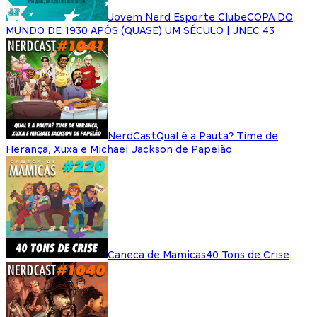
Jovem Nerd Esporte Clube
COPA DO
MUNDO DE 1930 APÓS (QUASE) UM SÉCULO | JNEC 43
NerdCast
Qual é a Pauta? Time de
Herança, Xuxa e Michael Jackson de Papelão
Caneca de Mamicas
40 Tons de Crise