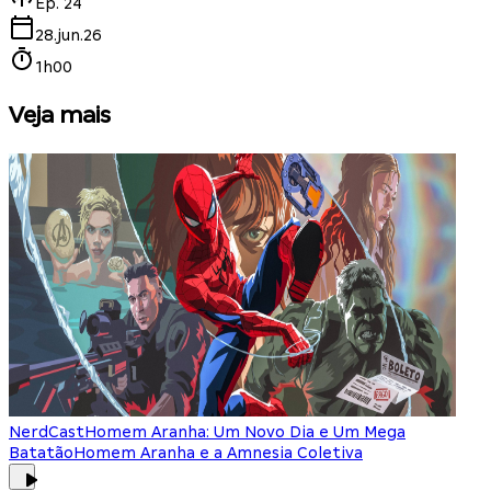
Ep.
24
28.jun.26
1h00
Veja mais
NerdCast
Homem Aranha: Um Novo Dia e Um Mega
Batatão
Homem Aranha e a Amnesia Coletiva