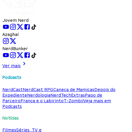
Jovem Nerd
Azaghal
NerdBunker
Ver mais
Podcasts
NerdCast
NerdCast RPG
Caneca de Mamicas
Depois do
Expediente
Nerdologia
NerdTech
Extras
Papo de
Parceiro
França e o Labirinto
T-Zombii
Veja mais em
Podcasts
Notícias
Filmes
Séries, TV e