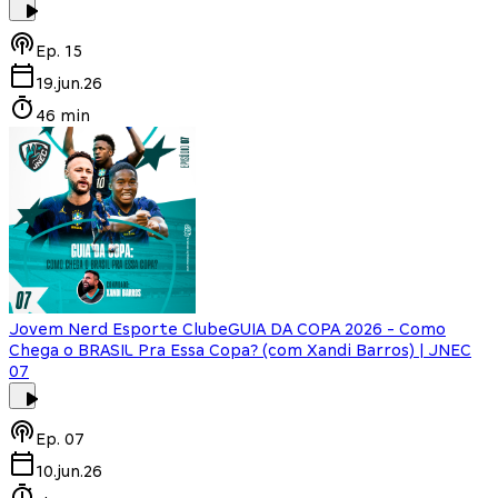
Ep.
15
19.jun.26
46 min
Jovem Nerd Esporte Clube
GUIA DA COPA 2026 - Como
Chega o BRASIL Pra Essa Copa? (com Xandi Barros) | JNEC
07
Ep.
07
10.jun.26