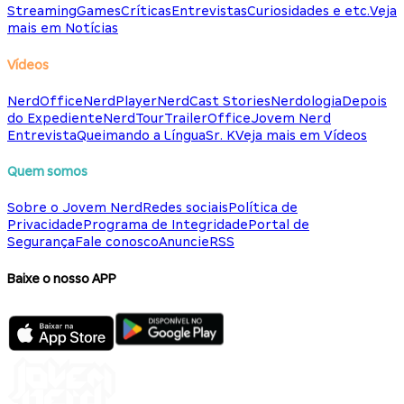
Streaming
Games
Críticas
Entrevistas
Curiosidades e etc.
Veja
mais em Notícias
Vídeos
NerdOffice
NerdPlayer
NerdCast Stories
Nerdologia
Depois
do Expediente
NerdTour
TrailerOffice
Jovem Nerd
Entrevista
Queimando a Língua
Sr. K
Veja mais em Vídeos
Quem somos
Sobre o Jovem Nerd
Redes sociais
Política de
Privacidade
Programa de Integridade
Portal de
Segurança
Fale conosco
Anuncie
RSS
Baixe o nosso APP