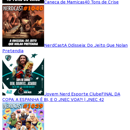
Caneca de Mamicas
40 Tons de Crise
NerdCast
A Odisseia: Do Jeito Que Nolan
Pretendia
Jovem Nerd Esporte Clube
FINAL DA
COPA: A ESPANHA É BI, E O JNEC VOA?! | JNEC 42