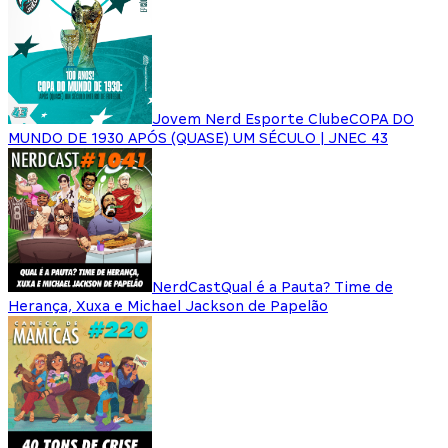
Jovem Nerd Esporte Clube
COPA DO
MUNDO DE 1930 APÓS (QUASE) UM SÉCULO | JNEC 43
NerdCast
Qual é a Pauta? Time de
Herança, Xuxa e Michael Jackson de Papelão