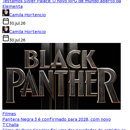
Testamos Silver Palace: O novo RPG de mundo aberto da
Elementa
Camila Hortencio
30.jul.26
Camila Hortencio
30.jul.26
Filmes
Pantera Negra 3 é confirmado para 2028, com novo
T'Challa