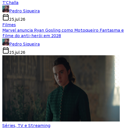
T'Challa
Pedro Siqueira
25.jul.26
Filmes
Marvel anuncia Ryan Gosling como Motoqueiro Fantasma e
filme do anti-herói em 2028
Pedro Siqueira
25.jul.26
Séries, TV e Streaming