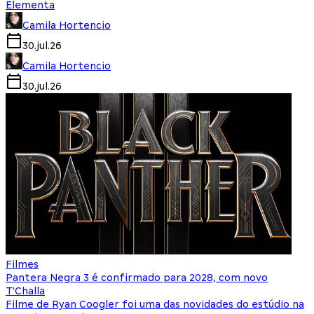
Elementa
Camila Hortencio
30.jul.26
Camila Hortencio
30.jul.26
Filmes
Pantera Negra 3 é confirmado para 2028, com novo
T'Challa
Filme de Ryan Coogler foi uma das novidades do estúdio na