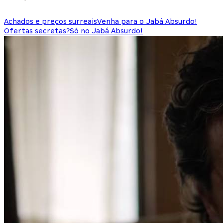
Achados e preços surreais
Venha para o Jabá Absurdo!
Ofertas secretas?
Só no Jabá Absurdo!