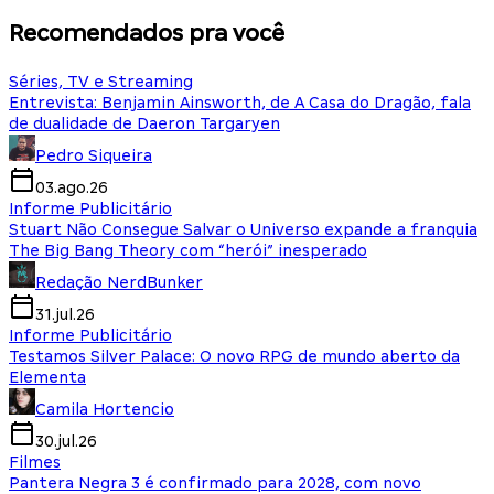
Recomendados pra você
Séries, TV e Streaming
Entrevista: Benjamin Ainsworth, de A Casa do Dragão, fala
de dualidade de Daeron Targaryen
Pedro Siqueira
03.ago.26
Informe Publicitário
Stuart Não Consegue Salvar o Universo expande a franquia
The Big Bang Theory com “herói” inesperado
Redação NerdBunker
31.jul.26
Informe Publicitário
Testamos Silver Palace: O novo RPG de mundo aberto da
Elementa
Camila Hortencio
30.jul.26
Filmes
Pantera Negra 3 é confirmado para 2028, com novo