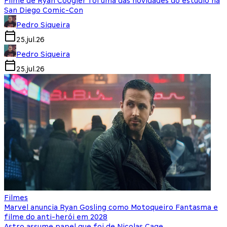
Filme de Ryan Coogler foi uma das novidades do estúdio na
San Diego Comic-Con
Pedro Siqueira
25.jul.26
Pedro Siqueira
25.jul.26
Filmes
Marvel anuncia Ryan Gosling como Motoqueiro Fantasma e
filme do anti-herói em 2028
Astro assume papel que foi de Nicolas Cage