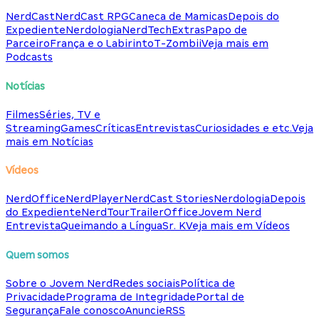
NerdCast
NerdCast RPG
Caneca de Mamicas
Depois do
Expediente
Nerdologia
NerdTech
Extras
Papo de
Parceiro
França e o Labirinto
T-Zombii
Veja mais em
Podcasts
Notícias
Filmes
Séries, TV e
Streaming
Games
Críticas
Entrevistas
Curiosidades e etc.
Veja
mais em Notícias
Vídeos
NerdOffice
NerdPlayer
NerdCast Stories
Nerdologia
Depois
do Expediente
NerdTour
TrailerOffice
Jovem Nerd
Entrevista
Queimando a Língua
Sr. K
Veja mais em Vídeos
Quem somos
Sobre o Jovem Nerd
Redes sociais
Política de
Privacidade
Programa de Integridade
Portal de
Segurança
Fale conosco
Anuncie
RSS