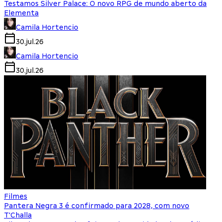
Testamos Silver Palace: O novo RPG de mundo aberto da
Elementa
Camila Hortencio
30.jul.26
Camila Hortencio
30.jul.26
Filmes
Pantera Negra 3 é confirmado para 2028, com novo
T'Challa