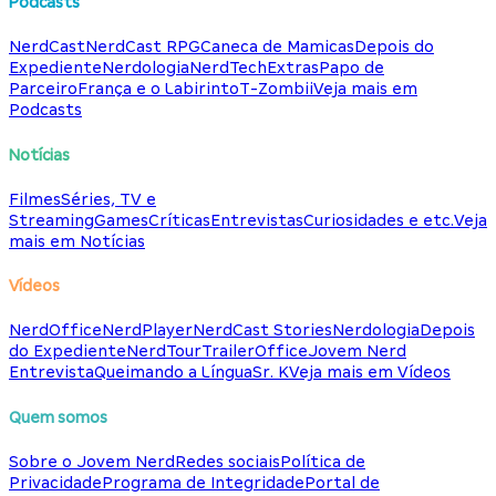
Podcasts
NerdCast
NerdCast RPG
Caneca de Mamicas
Depois do
Expediente
Nerdologia
NerdTech
Extras
Papo de
Parceiro
França e o Labirinto
T-Zombii
Veja mais em
Podcasts
Notícias
Filmes
Séries, TV e
Streaming
Games
Críticas
Entrevistas
Curiosidades e etc.
Veja
mais em Notícias
Vídeos
NerdOffice
NerdPlayer
NerdCast Stories
Nerdologia
Depois
do Expediente
NerdTour
TrailerOffice
Jovem Nerd
Entrevista
Queimando a Língua
Sr. K
Veja mais em Vídeos
Quem somos
Sobre o Jovem Nerd
Redes sociais
Política de
Privacidade
Programa de Integridade
Portal de