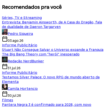
Recomendados pra você
Séries, TV e Streaming
Entrevista: Benjamin Ainsworth, de A Casa do Dragão, fala
de dualidade de Daeron Targaryen
Pedro Siqueira
03.ago.26
Informe Publicitário
Stuart Não Consegue Salvar o Universo expande a franquia
The Big Bang Theory com “herói” inesperado
Redação NerdBunker
31.jul.26
Informe Publicitário
Testamos Silver Palace: O novo RPG de mundo aberto da
Elementa
Camila Hortencio
30.jul.26
Filmes
Pantera Negra 3 é confirmado para 2028, com novo