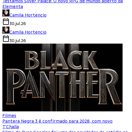
Testamos Silver Palace: O novo RPG de mundo aberto da
Elementa
Camila Hortencio
30.jul.26
Camila Hortencio
30.jul.26
Filmes
Pantera Negra 3 é confirmado para 2028, com novo
T'Challa