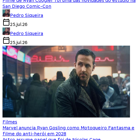
Filme de Ryan Coogler foi uma das novidades do estúdio na
San Diego Comic-Con
Pedro Siqueira
25.jul.26
Pedro Siqueira
25.jul.26
Filmes
Marvel anuncia Ryan Gosling como Motoqueiro Fantasma e
filme do anti-herói em 2028
Astro assume papel que foi de Nicolas Cage