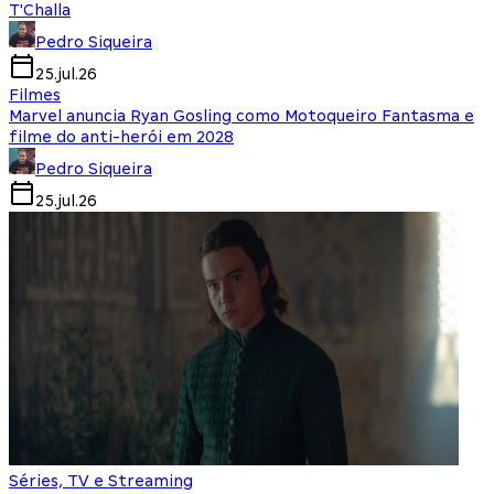
T'Challa
Pedro Siqueira
25.jul.26
Filmes
Marvel anuncia Ryan Gosling como Motoqueiro Fantasma e
filme do anti-herói em 2028
Pedro Siqueira
25.jul.26
Séries, TV e Streaming