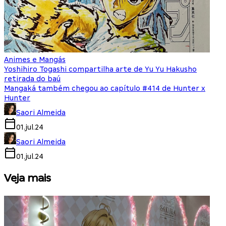
Animes e Mangás
Yoshihiro Togashi compartilha arte de Yu Yu Hakusho
retirada do baú
Mangaká também chegou ao capítulo #414 de Hunter x
Hunter
Saori Almeida
01.jul.24
Saori Almeida
01.jul.24
Veja mais