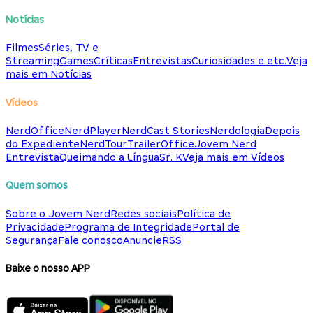
Notícias
Filmes
Séries, TV e
Streaming
Games
Críticas
Entrevistas
Curiosidades e etc.
Veja
mais em Notícias
Vídeos
NerdOffice
NerdPlayer
NerdCast Stories
Nerdologia
Depois
do Expediente
NerdTour
TrailerOffice
Jovem Nerd
Entrevista
Queimando a Língua
Sr. K
Veja mais em Vídeos
Quem somos
Sobre o Jovem Nerd
Redes sociais
Política de
Privacidade
Programa de Integridade
Portal de
Segurança
Fale conosco
Anuncie
RSS
Baixe o nosso APP