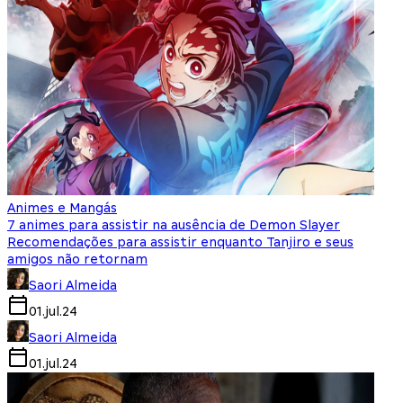
Animes e Mangás
7 animes para assistir na ausência de Demon Slayer
Recomendações para assistir enquanto Tanjiro e seus
amigos não retornam
Saori Almeida
01.jul.24
Saori Almeida
01.jul.24