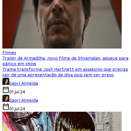
Filmes
Trailer de Armadilha, novo filme de Shyamalan, aquece para
pânico em show
Trama transforma Josh Hartnett em assassino que precisa
sair de uma apresentação de diva pop sem ser preso
Saori Almeida
01.jul.24
Saori Almeida
01.jul.24