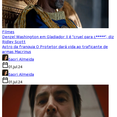
Filmes
Denzel Washington em Gladiador II é "cruel para c*****", diz
Ridley Scott
Astro da franquia O Protetor dará vida ao traficante de
armas Macrinus
Saori Almeida
01.jul.24
Saori Almeida
01.jul.24