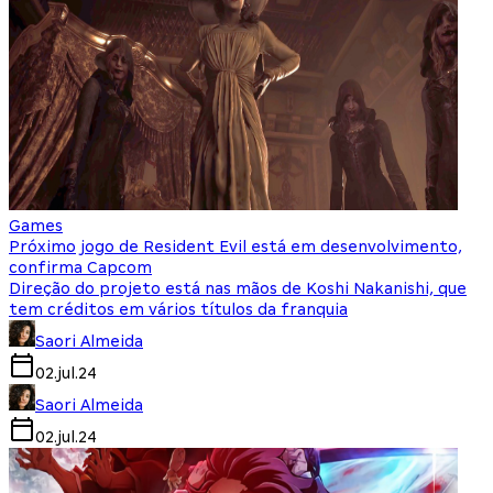
Games
Próximo jogo de Resident Evil está em desenvolvimento,
confirma Capcom
Direção do projeto está nas mãos de Koshi Nakanishi, que
tem créditos em vários títulos da franquia
Saori Almeida
02.jul.24
Saori Almeida
02.jul.24