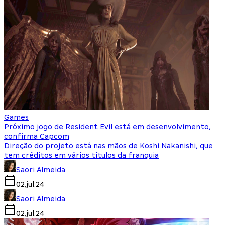
Games
Próximo jogo de Resident Evil está em desenvolvimento,
confirma Capcom
Direção do projeto está nas mãos de Koshi Nakanishi, que
tem créditos em vários títulos da franquia
Saori Almeida
02.jul.24
Saori Almeida
02.jul.24