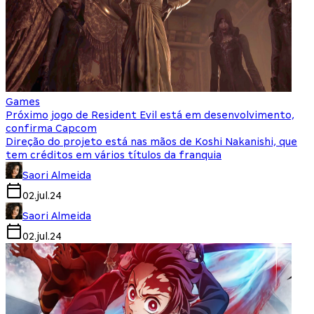
Games
Próximo jogo de Resident Evil está em desenvolvimento,
confirma Capcom
Direção do projeto está nas mãos de Koshi Nakanishi, que
tem créditos em vários títulos da franquia
Saori Almeida
02.jul.24
Saori Almeida
02.jul.24