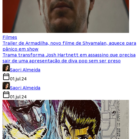
Filmes
Trailer de Armadilha, novo filme de Shyamalan, aquece para
pânico em show
Trama transforma Josh Hartnett em assassino que precisa
sair de uma apresentação de diva pop sem ser preso
Saori Almeida
01.jul.24
Saori Almeida
01.jul.24