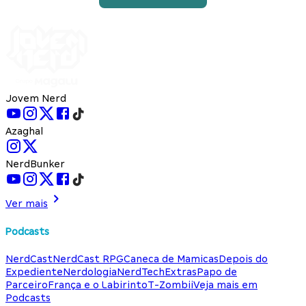
Jovem Nerd
Azaghal
NerdBunker
Ver mais
Podcasts
NerdCast
NerdCast RPG
Caneca de Mamicas
Depois do
Expediente
Nerdologia
NerdTech
Extras
Papo de
Parceiro
França e o Labirinto
T-Zombii
Veja mais em
Podcasts