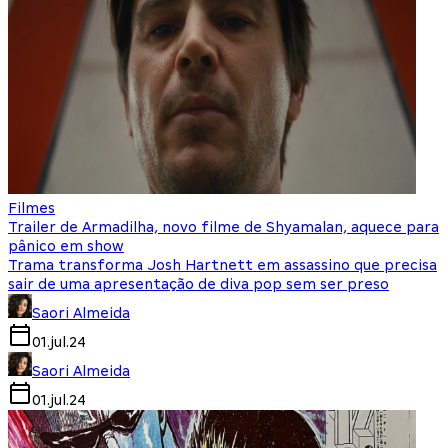
Filmes
Trailer de Armadilha, novo filme de Shyamalan, aquece para
pânico em show
Trama transforma Josh Hartnett em assassino que precisa
sair de uma apresentação de diva pop sem ser preso
Saori Almeida
01.jul.24
Saori Almeida
01.jul.24