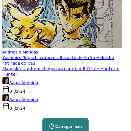
Animes e Mangás
Yoshihiro Togashi compartilha arte de Yu Yu Hakusho
retirada do baú
Mangaká também chegou ao capítulo #414 de Hunter x
Hunter
Saori Almeida
01.jul.24
Saori Almeida
01.jul.24
Carregar mais