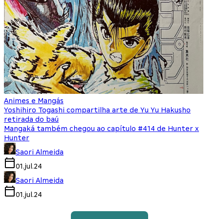
Animes e Mangás
Yoshihiro Togashi compartilha arte de Yu Yu Hakusho
retirada do baú
Mangaká também chegou ao capítulo #414 de Hunter x
Hunter
Saori Almeida
01.jul.24
Saori Almeida
01.jul.24