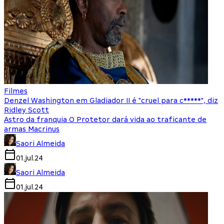
Filmes
Denzel Washington em Gladiador II é "cruel para c*****", diz
Ridley Scott
Astro da franquia O Protetor dará vida ao traficante de
armas Macrinus
Saori Almeida
01.jul.24
Saori Almeida
01.jul.24