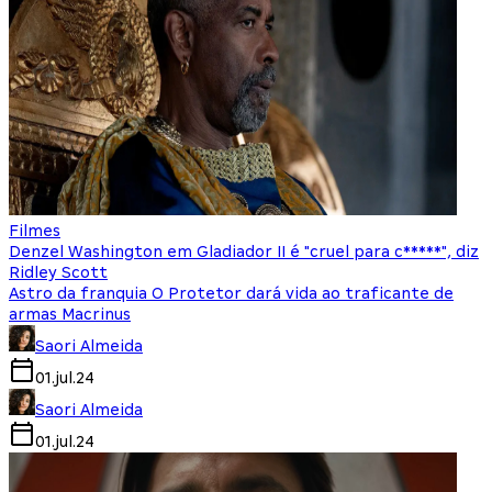
Filmes
Denzel Washington em Gladiador II é "cruel para c*****", diz
Ridley Scott
Astro da franquia O Protetor dará vida ao traficante de
armas Macrinus
Saori Almeida
01.jul.24
Saori Almeida
01.jul.24