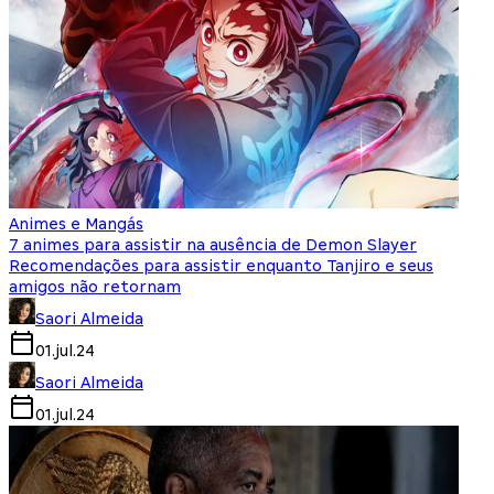
Animes e Mangás
7 animes para assistir na ausência de Demon Slayer
Recomendações para assistir enquanto Tanjiro e seus
amigos não retornam
Saori Almeida
01.jul.24
Saori Almeida
01.jul.24