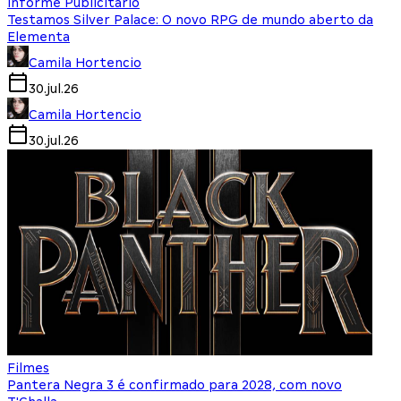
Informe Publicitário
Testamos Silver Palace: O novo RPG de mundo aberto da
Elementa
Camila Hortencio
30.jul.26
Camila Hortencio
30.jul.26
Filmes
Pantera Negra 3 é confirmado para 2028, com novo