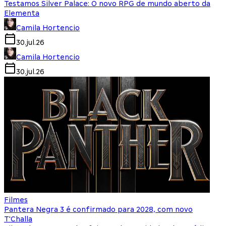
Testamos Silver Palace: O novo RPG de mundo aberto da
Elementa
Camila Hortencio
30.jul.26
Camila Hortencio
30.jul.26
Filmes
Pantera Negra 3 é confirmado para 2028, com novo
T'Challa