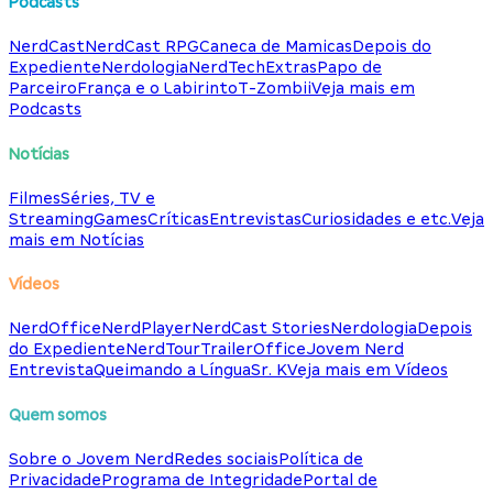
Podcasts
NerdCast
NerdCast RPG
Caneca de Mamicas
Depois do
Expediente
Nerdologia
NerdTech
Extras
Papo de
Parceiro
França e o Labirinto
T-Zombii
Veja mais em
Podcasts
Notícias
Filmes
Séries, TV e
Streaming
Games
Críticas
Entrevistas
Curiosidades e etc.
Veja
mais em Notícias
Vídeos
NerdOffice
NerdPlayer
NerdCast Stories
Nerdologia
Depois
do Expediente
NerdTour
TrailerOffice
Jovem Nerd
Entrevista
Queimando a Língua
Sr. K
Veja mais em Vídeos
Quem somos
Sobre o Jovem Nerd
Redes sociais
Política de
Privacidade
Programa de Integridade
Portal de