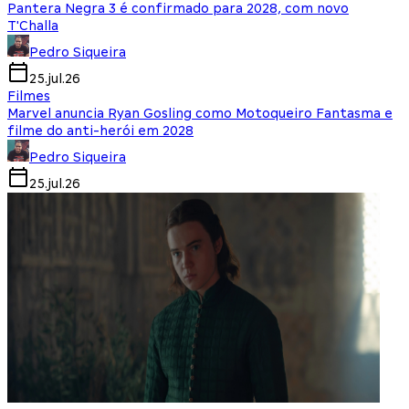
Pantera Negra 3 é confirmado para 2028, com novo
T'Challa
Pedro Siqueira
25.jul.26
Filmes
Marvel anuncia Ryan Gosling como Motoqueiro Fantasma e
filme do anti-herói em 2028
Pedro Siqueira
25.jul.26