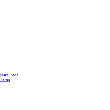
eira irada
aforma