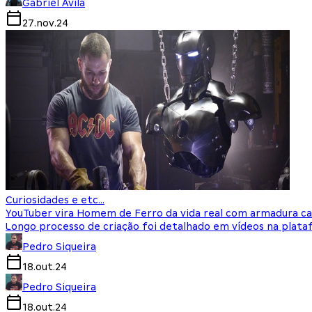
Gabriel Avila
27.nov.24
Curiosidades e etc...
YouTuber vira Homem de Ferro da vida real com armadura cas
Longo processo de criação foi detalhado em vídeos na plat
Pedro Siqueira
18.out.24
Pedro Siqueira
18.out.24