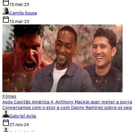
13.mar.25
Camila Sousa
13.mar.25
Filmes
Após Capitão América 4, Anthony Mackie quer meter a porr
Conversamos com o ator e com Danny Ramirez sobre os seg
Gabriel Avila
27.nov.24