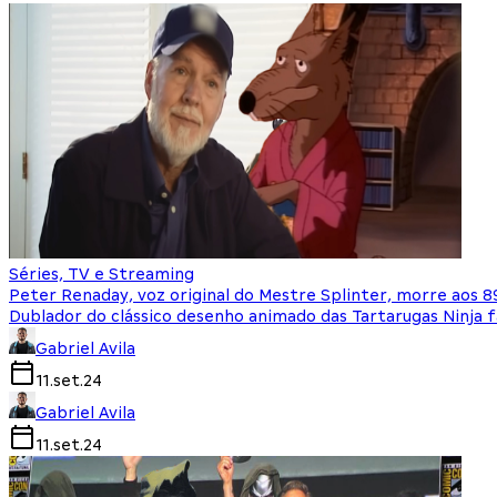
Séries, TV e Streaming
Peter Renaday, voz original do Mestre Splinter, morre aos 8
Dublador do clássico desenho animado das Tartarugas Ninja f
Gabriel Avila
11.set.24
Gabriel Avila
11.set.24