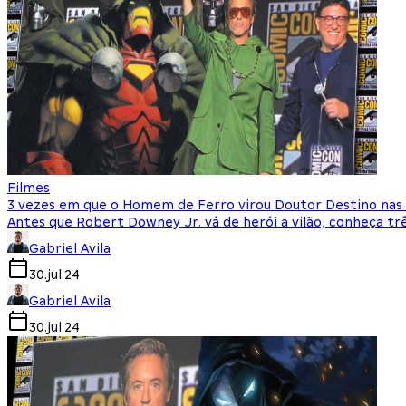
Filmes
3 vezes em que o Homem de Ferro virou Doutor Destino nas
Antes que Robert Downey Jr. vá de herói a vilão, conheça tr
Gabriel Avila
30.jul.24
Gabriel Avila
30.jul.24