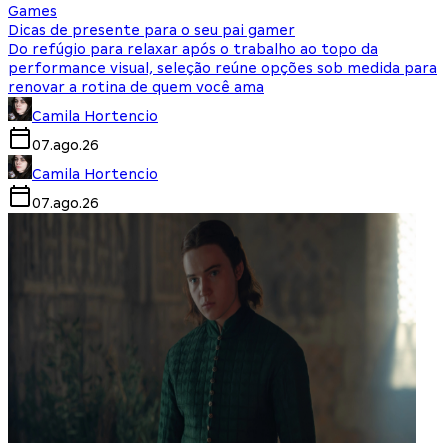
Games
Dicas de presente para o seu pai gamer
Do refúgio para relaxar após o trabalho ao topo da
performance visual, seleção reúne opções sob medida para
renovar a rotina de quem você ama
Camila Hortencio
07.ago.26
Camila Hortencio
07.ago.26