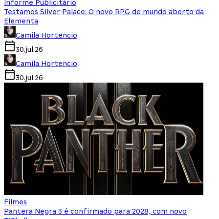
Informe Publicitário
Testamos Silver Palace: O novo RPG de mundo aberto da
Elementa
Camila Hortencio
30.jul.26
Camila Hortencio
30.jul.26
Filmes
Pantera Negra 3 é confirmado para 2028, com novo