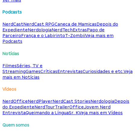
Podcasts
NerdCast
NerdCast RPG
Caneca de Mamicas
Depois do
Expediente
Nerdologia
NerdTech
Extras
Papo de
Parceiro
França e o Labirinto
T-Zombii
Veja mais em
Podcasts
Notícias
Filmes
Séries, TV e
Streaming
Games
Críticas
Entrevistas
Curiosidades e etc.
Veja
mais em Notícias
Vídeos
NerdOffice
NerdPlayer
NerdCast Stories
Nerdologia
Depois
do Expediente
NerdTour
TrailerOffice
Jovem Nerd
Entrevista
Queimando a Língua
Sr. K
Veja mais em Vídeos
Quem somos