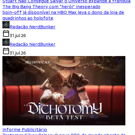
Stuart Não Consegue Salvar o Universo expande a franquia
The Big Bang Theory com “herói” inesperado
Spin-off já disponível na HBO Max leva o dono da loja de
quadrinhos ao holofote
Redação NerdBunker
31.jul.26
Redação NerdBunker
31.jul.26
Informe Publicitário