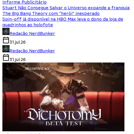
Informe Publicitário
Stuart Não Consegue Salvar o Universo expande a franquia
The Big Bang Theory com “herói” inesperado
Spin-off já disponível na HBO Max leva o dono da loja de
quadrinhos ao holofote
Redação NerdBunker
31.jul.26
Redação NerdBunker
31.jul.26