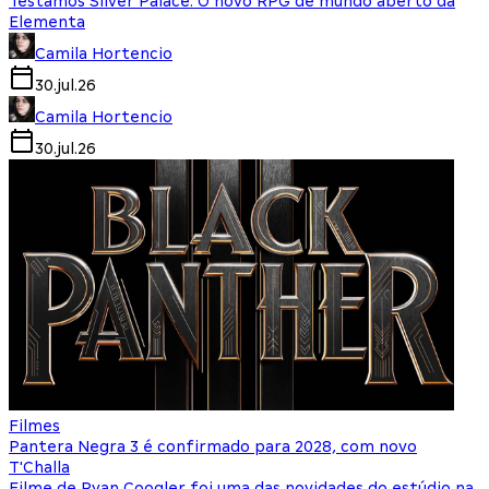
Testamos Silver Palace: O novo RPG de mundo aberto da
Elementa
Camila Hortencio
30.jul.26
Camila Hortencio
30.jul.26
Filmes
Pantera Negra 3 é confirmado para 2028, com novo
T'Challa
Filme de Ryan Coogler foi uma das novidades do estúdio na