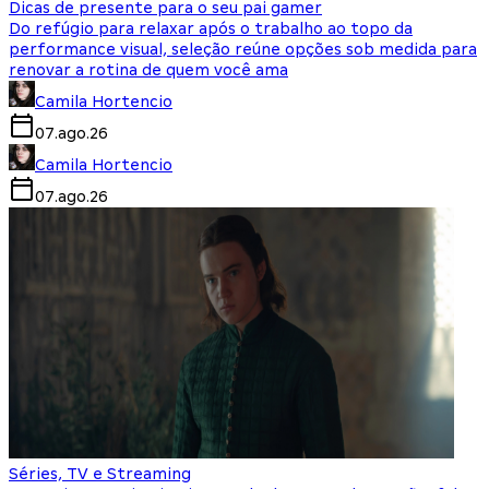
Dicas de presente para o seu pai gamer
Do refúgio para relaxar após o trabalho ao topo da
performance visual, seleção reúne opções sob medida para
renovar a rotina de quem você ama
Camila Hortencio
07.ago.26
Camila Hortencio
07.ago.26
Séries, TV e Streaming