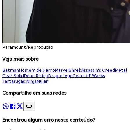
Paramount/Reprodução
Veja mais sobre
Batman
Homem de Ferro
Marvel
Shrek
Assassin's Creed
Metal
Gear Solid
Dead Rising
Dragon Age
Gears of War
As
Tartarugas Ninja
Mulan
Compartilhe em suas redes
Encontrou algum erro neste conteúdo?