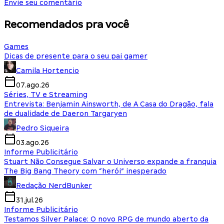
Envie seu comentário
Recomendados pra você
Games
Dicas de presente para o seu pai gamer
Camila Hortencio
07.ago.26
Séries, TV e Streaming
Entrevista: Benjamin Ainsworth, de A Casa do Dragão, fala
de dualidade de Daeron Targaryen
Pedro Siqueira
03.ago.26
Informe Publicitário
Stuart Não Consegue Salvar o Universo expande a franquia
The Big Bang Theory com “herói” inesperado
Redação NerdBunker
31.jul.26
Informe Publicitário
Testamos Silver Palace: O novo RPG de mundo aberto da