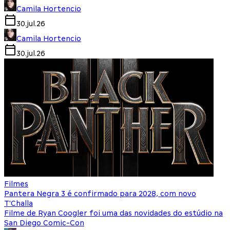
Camila Hortencio
30.jul.26
Camila Hortencio
30.jul.26
Filmes
Pantera Negra 3 é confirmado para 2028, com novo
T'Challa
Filme de Ryan Coogler foi uma das novidades do estúdio na
San Diego Comic-Con