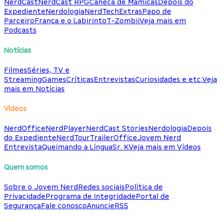
NerdCast
NerdCast RPG
Caneca de Mamicas
Depois do
Expediente
Nerdologia
NerdTech
Extras
Papo de
Parceiro
França e o Labirinto
T-Zombii
Veja mais em
Podcasts
Notícias
Filmes
Séries, TV e
Streaming
Games
Críticas
Entrevistas
Curiosidades e etc.
Veja
mais em Notícias
Vídeos
NerdOffice
NerdPlayer
NerdCast Stories
Nerdologia
Depois
do Expediente
NerdTour
TrailerOffice
Jovem Nerd
Entrevista
Queimando a Língua
Sr. K
Veja mais em Vídeos
Quem somos
Sobre o Jovem Nerd
Redes sociais
Política de
Privacidade
Programa de Integridade
Portal de
Segurança
Fale conosco
Anuncie
RSS