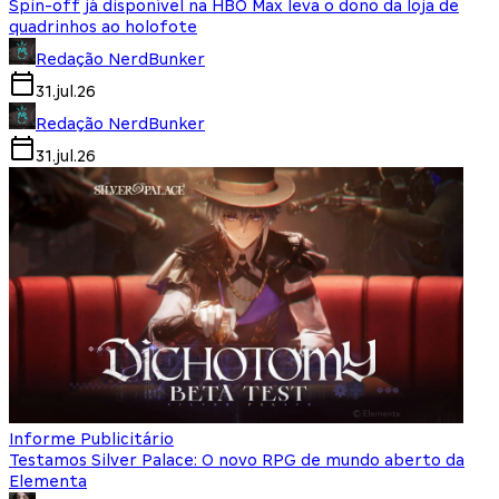
Spin-off já disponível na HBO Max leva o dono da loja de
quadrinhos ao holofote
Redação NerdBunker
31.jul.26
Redação NerdBunker
31.jul.26
Informe Publicitário
Testamos Silver Palace: O novo RPG de mundo aberto da
Elementa