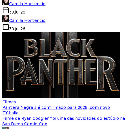
Camila Hortencio
30.jul.26
Camila Hortencio
30.jul.26
Filmes
Pantera Negra 3 é confirmado para 2028, com novo
T'Challa
Filme de Ryan Coogler foi uma das novidades do estúdio na
San Diego Comic-Con