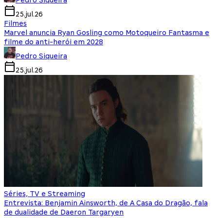
Pedro Siqueira
25.jul.26
Filmes
Marvel anuncia Ryan Gosling como Motoqueiro Fantasma e
filme do anti-herói em 2028
Pedro Siqueira
25.jul.26
Séries, TV e Streaming
Entrevista: Benjamin Ainsworth, de A Casa do Dragão, fala
de dualidade de Daeron Targaryen