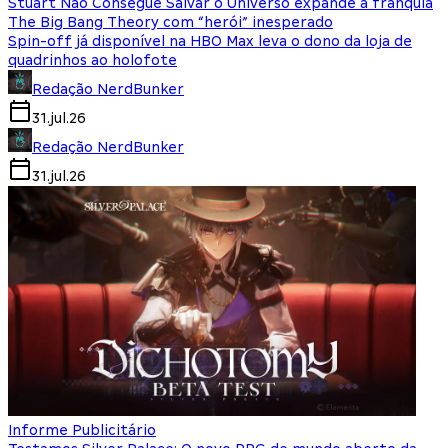
Stuart Não Consegue Salvar o Universo expande a franquia
The Big Bang Theory com “herói” inesperado
Spin-off já disponível na HBO Max leva o dono da loja de
quadrinhos ao holofote
Redação NerdBunker
31.jul.26
Redação NerdBunker
31.jul.26
Informe Publicitário