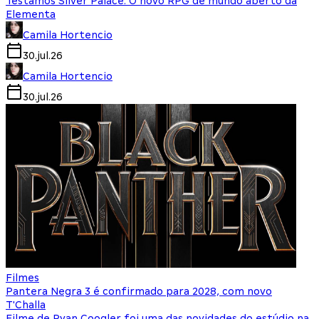
Testamos Silver Palace: O novo RPG de mundo aberto da
Elementa
Camila Hortencio
30.jul.26
Camila Hortencio
30.jul.26
Filmes
Pantera Negra 3 é confirmado para 2028, com novo
T'Challa
Filme de Ryan Coogler foi uma das novidades do estúdio na