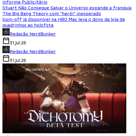
Informe Publicitário
Stuart Não Consegue Salvar o Universo expande a franquia
The Big Bang Theory com “herói” inesperado
Spin-off já disponível na HBO Max leva o dono da loja de
quadrinhos ao holofote
Redação NerdBunker
31.jul.26
Redação NerdBunker
31.jul.26