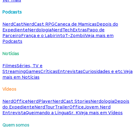
Podcasts
NerdCast
NerdCast RPG
Caneca de Mamicas
Depois do
Expediente
Nerdologia
NerdTech
Extras
Papo de
Parceiro
França e o Labirinto
T-Zombii
Veja mais em
Podcasts
Notícias
Filmes
Séries, TV e
Streaming
Games
Críticas
Entrevistas
Curiosidades e etc.
Veja
mais em Notícias
Vídeos
NerdOffice
NerdPlayer
NerdCast Stories
Nerdologia
Depois
do Expediente
NerdTour
TrailerOffice
Jovem Nerd
Entrevista
Queimando a Língua
Sr. K
Veja mais em Vídeos
Quem somos