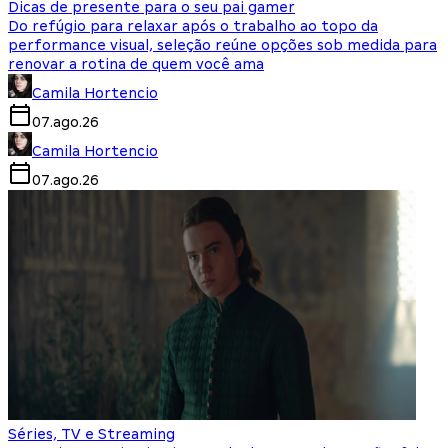
Dicas de presente para o seu pai gamer
Do refúgio para relaxar após o trabalho ao topo da
performance visual, seleção reúne opções sob medida para
renovar a rotina de quem você ama
Camila Hortencio
07.ago.26
Camila Hortencio
07.ago.26
Séries, TV e Streaming