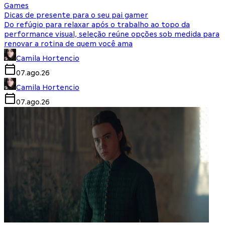
Games
Dicas de presente para o seu pai gamer
Do refúgio para relaxar após o trabalho ao topo da
performance visual, seleção reúne opções sob medida para
renovar a rotina de quem você ama
Camila Hortencio
07.ago.26
Camila Hortencio
07.ago.26