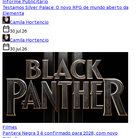
Informe Publicitário
Testamos Silver Palace: O novo RPG de mundo aberto da
Elementa
Camila Hortencio
30.jul.26
Camila Hortencio
30.jul.26
Filmes
Pantera Negra 3 é confirmado para 2028, com novo