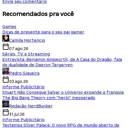
Envie seu comentário
Recomendados pra você
Games
Dicas de presente para o seu pai gamer
Camila Hortencio
07.ago.26
Séries, TV e Streaming
Entrevista: Benjamin Ainsworth, de A Casa do Dragão, fala
de dualidade de Daeron Targaryen
Pedro Siqueira
03.ago.26
Informe Publicitário
Stuart Não Consegue Salvar o Universo expande a franquia
The Big Bang Theory com “herói” inesperado
Redação NerdBunker
31.jul.26
Informe Publicitário
Testamos Silver Palace: O novo RPG de mundo aberto da