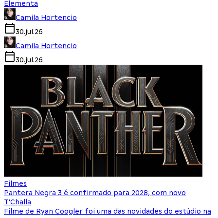
Elementa
Camila Hortencio
30.jul.26
Camila Hortencio
30.jul.26
Filmes
Pantera Negra 3 é confirmado para 2028, com novo
T'Challa
Filme de Ryan Coogler foi uma das novidades do estúdio na