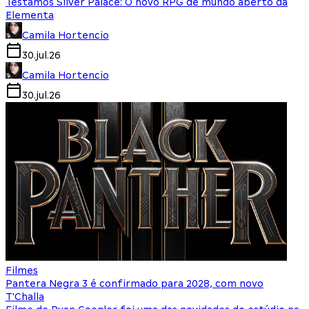
Testamos Silver Palace: O novo RPG de mundo aberto da
Elementa
Camila Hortencio
30.jul.26
Camila Hortencio
30.jul.26
Filmes
Pantera Negra 3 é confirmado para 2028, com novo
T'Challa