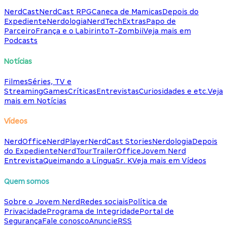
NerdCast
NerdCast RPG
Caneca de Mamicas
Depois do
Expediente
Nerdologia
NerdTech
Extras
Papo de
Parceiro
França e o Labirinto
T-Zombii
Veja mais em
Podcasts
Notícias
Filmes
Séries, TV e
Streaming
Games
Críticas
Entrevistas
Curiosidades e etc.
Veja
mais em Notícias
Vídeos
NerdOffice
NerdPlayer
NerdCast Stories
Nerdologia
Depois
do Expediente
NerdTour
TrailerOffice
Jovem Nerd
Entrevista
Queimando a Língua
Sr. K
Veja mais em Vídeos
Quem somos
Sobre o Jovem Nerd
Redes sociais
Política de
Privacidade
Programa de Integridade
Portal de
Segurança
Fale conosco
Anuncie
RSS