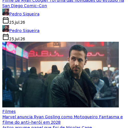
Filme de Ryan Coogler foi uma das novidades do estúdio na
San Diego Comic-Con
Pedro Siqueira
25.jul.26
Pedro Siqueira
25.jul.26
Filmes
Marvel anuncia Ryan Gosling como Motoqueiro Fantasma e
filme do anti-herói em 2028
Astro assume papel que foi de Nicolas Cage