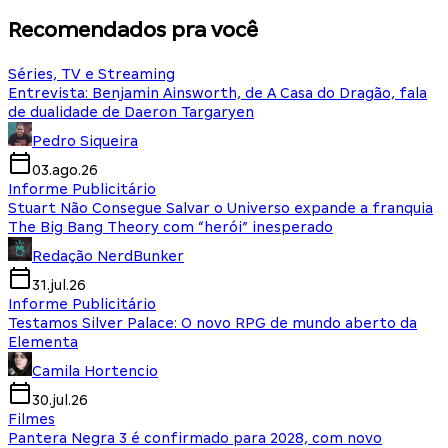
Recomendados pra você
Séries, TV e Streaming
Entrevista: Benjamin Ainsworth, de A Casa do Dragão, fala
de dualidade de Daeron Targaryen
Pedro Siqueira
03.ago.26
Informe Publicitário
Stuart Não Consegue Salvar o Universo expande a franquia
The Big Bang Theory com “herói” inesperado
Redação NerdBunker
31.jul.26
Informe Publicitário
Testamos Silver Palace: O novo RPG de mundo aberto da
Elementa
Camila Hortencio
30.jul.26
Filmes
Pantera Negra 3 é confirmado para 2028, com novo