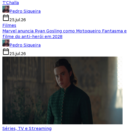
T'Challa
Pedro Siqueira
25.jul.26
Filmes
Marvel anuncia Ryan Gosling como Motoqueiro Fantasma e
filme do anti-herói em 2028
Pedro Siqueira
25.jul.26
Séries, TV e Streaming