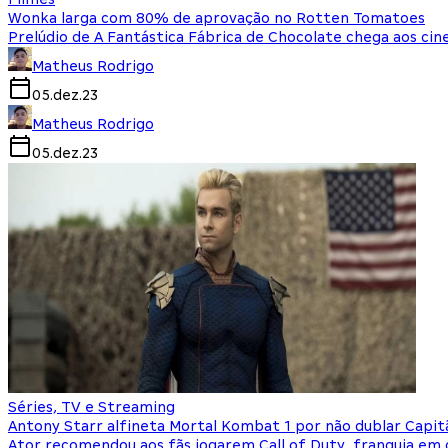
Wonka larga com 80% de aprovação no Rotten Tomatoes
Prelúdio de A Fantástica Fábrica de Chocolate chega aos cin
Matheus Rodrigo
05.dez.23
Matheus Rodrigo
05.dez.23
Séries, TV e Streaming
Antony Starr alfineta Mortal Kombat 1 por não dublar Capit
Ator recomendou aos fãs jogarem Call of Duty, franquia em