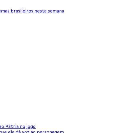
emas brasileiros nesta semana
ão Pátria no jogo
 que ele dá voz ao personagem