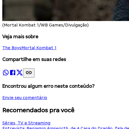
(Mortal Kombat 1/WB Games/Divulgação)
Veja mais sobre
The Boys
Mortal Kombat 1
Compartilhe em suas redes
Encontrou algum erro neste conteúdo?
Envie seu comentário
Recomendados pra você
Séries, TV e Streaming
Entrevista: Benjamin Ainsworth, de A Casa do Dragão, fala d