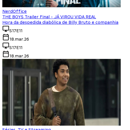
NerdOffice
THE BOYS Trailer Final - JÁ VIROU VIDA REAL
Hora da despedida diabólica de Billy Bruto e companhia
S17E11
18.mar.26
S17E11
18.mar.26
Séries, TV e Streaming