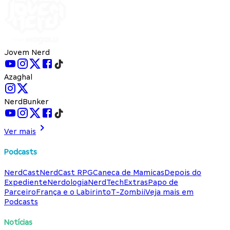
Jovem Nerd
Azaghal
NerdBunker
Ver mais
Podcasts
NerdCast
NerdCast RPG
Caneca de Mamicas
Depois do
Expediente
Nerdologia
NerdTech
Extras
Papo de
Parceiro
França e o Labirinto
T-Zombii
Veja mais em
Podcasts
Notícias