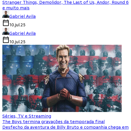
Stranger Things, Demolidor, The Last of Us, Andor, Round 6
e muito mais
Gabriel Avila
10.jul.25
Gabriel Avila
10.jul.25
Séries, TV e Streaming
The Boys termina gravações da temporada final
Desfecho da aventura de Billy Bruto e companhia chega em