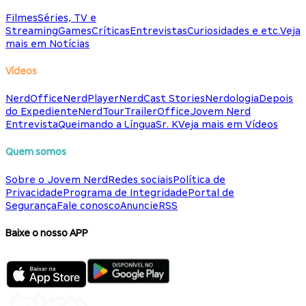
Filmes
Séries, TV e
Streaming
Games
Críticas
Entrevistas
Curiosidades e etc.
Veja
mais em Notícias
Vídeos
NerdOffice
NerdPlayer
NerdCast Stories
Nerdologia
Depois
do Expediente
NerdTour
TrailerOffice
Jovem Nerd
Entrevista
Queimando a Língua
Sr. K
Veja mais em Vídeos
Quem somos
Sobre o Jovem Nerd
Redes sociais
Política de
Privacidade
Programa de Integridade
Portal de
Segurança
Fale conosco
Anuncie
RSS
Baixe o nosso APP