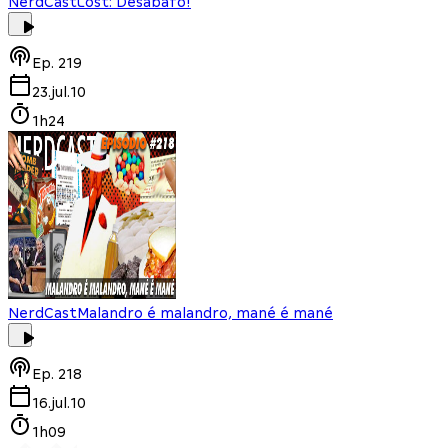
NerdCast
Lost: Desabafo!
Ep.
219
23.jul.10
1h24
NerdCast
Malandro é malandro, mané é mané
Ep.
218
16.jul.10
1h09