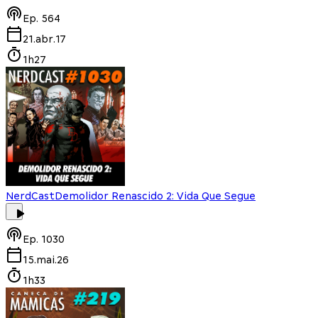
Ep.
564
21.abr.17
1h27
NerdCast
Demolidor Renascido 2: Vida Que Segue
Ep.
1030
15.mai.26
1h33