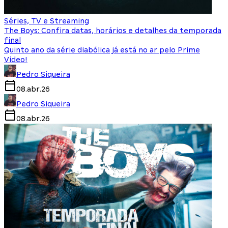
Séries, TV e Streaming
The Boys: Confira datas, horários e detalhes da temporada
final
Quinto ano da série diabólica já está no ar pelo Prime
Video!
Pedro Siqueira
08.abr.26
Pedro Siqueira
08.abr.26