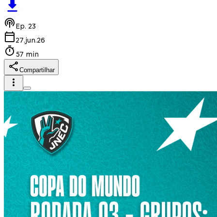
Ep.
23
27.jun.26
57 min
Compartilhar