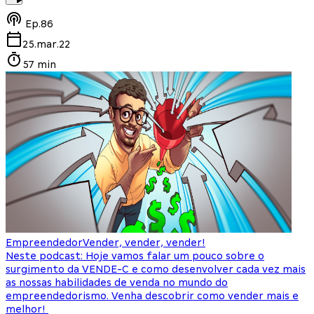
Ep.
86
25.mar.22
57 min
Empreendedor
Vender, vender, vender!
Neste podcast: Hoje vamos falar um pouco sobre o
surgimento da VENDE-C e como desenvolver cada vez mais
as nossas habilidades de venda no mundo do
empreendedorismo. Venha descobrir como vender mais e
melhor!