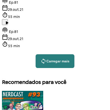
Ep.
81
29.out.21
55 min
Ep.
81
29.out.21
55 min
Carregar mais
Recomendados para você