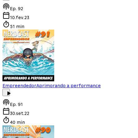
Ep.
92
10.fev.23
51 min
Empreendedor
Aprimorando a performance
Ep.
91
30.set.22
40 min