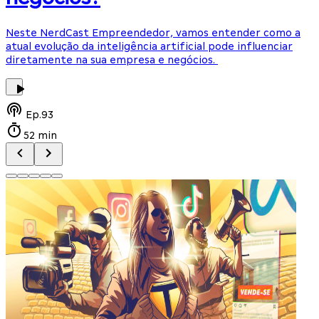
Neste NerdCast Empreendedor, vamos entender como a
F
atual evolução da inteligência artificial pode influenciar
e
diretamente na sua empresa e negócios.
p
Ep.
93
52 min