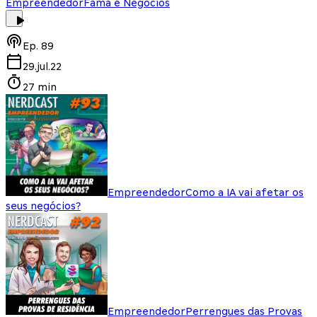
Empreendedor
Fama e Negócios
Ep.
89
29.jul.22
27 min
Empreendedor
Como a IA vai afetar os
seus negócios?
Empreendedor
Perrengues das Provas