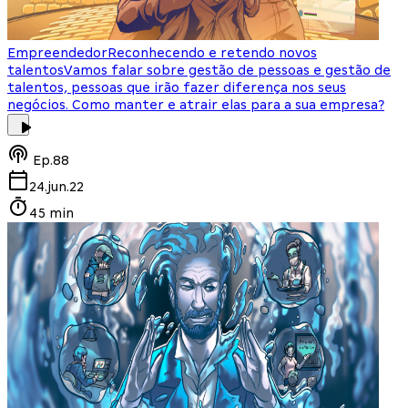
Empreendedor
Reconhecendo e retendo novos
talentos
Vamos falar sobre gestão de pessoas e gestão de
talentos, pessoas que irão fazer diferença nos seus
negócios. Como manter e atrair elas para a sua empresa?
Ep.
88
24.jun.22
45 min