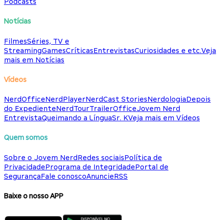
Podcasts
Notícias
Filmes
Séries, TV e
Streaming
Games
Críticas
Entrevistas
Curiosidades e etc.
Veja
mais em Notícias
Vídeos
NerdOffice
NerdPlayer
NerdCast Stories
Nerdologia
Depois
do Expediente
NerdTour
TrailerOffice
Jovem Nerd
Entrevista
Queimando a Língua
Sr. K
Veja mais em Vídeos
Quem somos
Sobre o Jovem Nerd
Redes sociais
Política de
Privacidade
Programa de Integridade
Portal de
Segurança
Fale conosco
Anuncie
RSS
Baixe o nosso APP