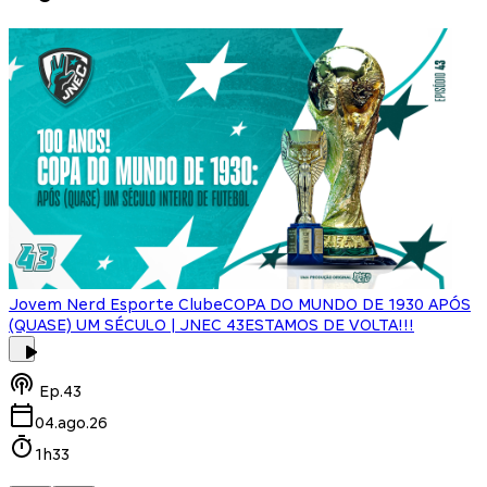
Jovem Nerd Esporte Clube
COPA DO MUNDO DE 1930 APÓS
(QUASE) UM SÉCULO | JNEC 43
ESTAMOS DE VOLTA!!!
J
Ep.
43
04.ago.26
1h33