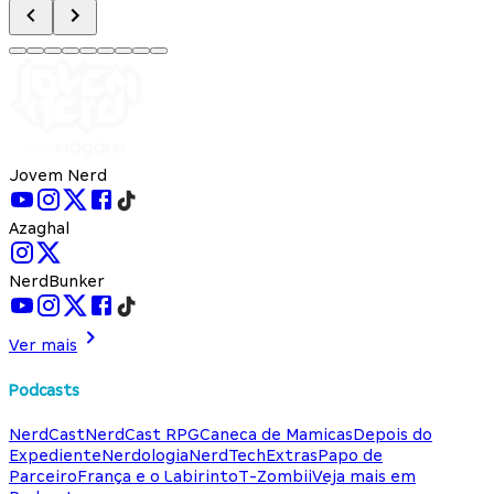
Jovem Nerd
Azaghal
NerdBunker
Ver mais
Podcasts
NerdCast
NerdCast RPG
Caneca de Mamicas
Depois do
Expediente
Nerdologia
NerdTech
Extras
Papo de
Parceiro
França e o Labirinto
T-Zombii
Veja mais em