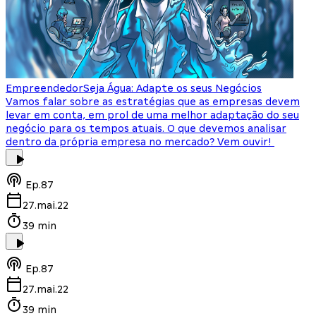
Empreendedor
Seja Água: Adapte os seus Negócios
Vamos falar sobre as estratégias que as empresas devem
levar em conta, em prol de uma melhor adaptação do seu
negócio para os tempos atuais. O que devemos analisar
dentro da própria empresa no mercado? Vem ouvir!
Ep.
87
27.mai.22
39 min
Ep.
87
27.mai.22
39 min