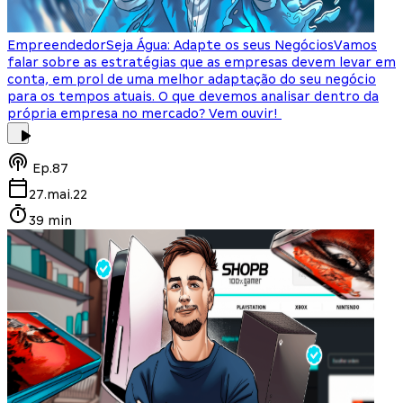
Empreendedor
Seja Água: Adapte os seus Negócios
Vamos
falar sobre as estratégias que as empresas devem levar em
conta, em prol de uma melhor adaptação do seu negócio
para os tempos atuais. O que devemos analisar dentro da
própria empresa no mercado? Vem ouvir!
Ep.
87
27.mai.22
39 min