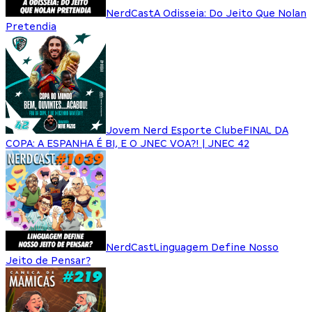
NerdCast
A Odisseia: Do Jeito Que Nolan
Pretendia
Jovem Nerd Esporte Clube
FINAL DA
COPA: A ESPANHA É BI, E O JNEC VOA?! | JNEC 42
NerdCast
Linguagem Define Nosso
Jeito de Pensar?