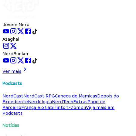
Jovem Nerd
Azaghal
NerdBunker
Ver mais
Podcasts
NerdCast
NerdCast RPG
Caneca de Mamicas
Depois do
Expediente
Nerdologia
NerdTech
Extras
Papo de
Parceiro
França e o Labirinto
T-Zombii
Veja mais em
Podcasts
Notícias