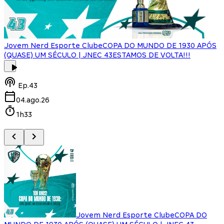
Jovem Nerd Esporte Clube
COPA DO MUNDO DE 1930 APÓS
(QUASE) UM SÉCULO | JNEC 43
ESTAMOS DE VOLTA!!!
J
Ep.
43
04.ago.26
1h33
Jovem Nerd Esporte Clube
COPA DO