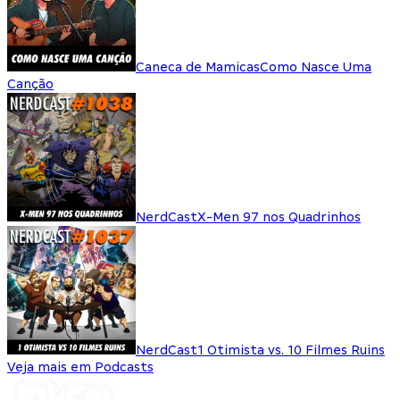
Caneca de Mamicas
Como Nasce Uma
Canção
NerdCast
X-Men 97 nos Quadrinhos
NerdCast
1 Otimista vs. 10 Filmes Ruins
Veja mais em Podcasts