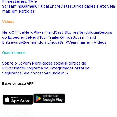
Filmes
Séries, TV e
Streaming
Games
Críticas
Entrevistas
Curiosidades e etc.
Veja
mais em Notícias
Vídeos
NerdOffice
NerdPlayer
NerdCast Stories
Nerdologia
Depois
do Expediente
NerdTour
TrailerOffice
Jovem Nerd
Entrevista
Queimando a Língua
Sr. K
Veja mais em Vídeos
Quem somos
Sobre o Jovem Nerd
Redes sociais
Política de
Privacidade
Programa de Integridade
Portal de
Segurança
Fale conosco
Anuncie
RSS
Baixe o nosso APP