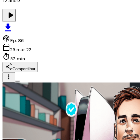
12 anos!
Ep.
86
25.mar.22
57 min
Compartilhar