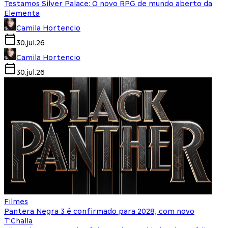
Testamos Silver Palace: O novo RPG de mundo aberto da
Elementa
Camila Hortencio
30.jul.26
Camila Hortencio
30.jul.26
Filmes
Pantera Negra 3 é confirmado para 2028, com novo
T'Challa