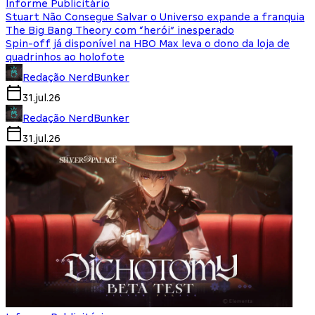
Informe Publicitário
Stuart Não Consegue Salvar o Universo expande a franquia
The Big Bang Theory com “herói” inesperado
Spin-off já disponível na HBO Max leva o dono da loja de
quadrinhos ao holofote
Redação NerdBunker
31.jul.26
Redação NerdBunker
31.jul.26