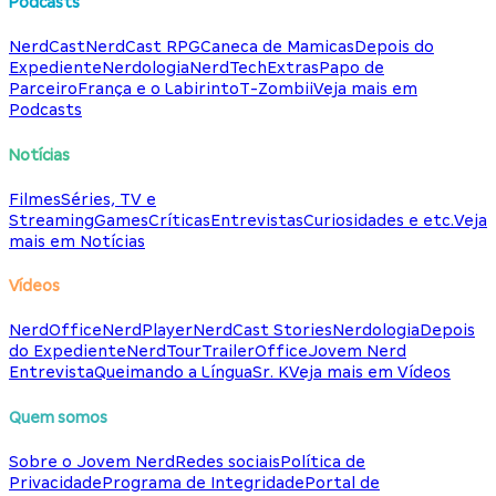
Podcasts
NerdCast
NerdCast RPG
Caneca de Mamicas
Depois do
Expediente
Nerdologia
NerdTech
Extras
Papo de
Parceiro
França e o Labirinto
T-Zombii
Veja mais em
Podcasts
Notícias
Filmes
Séries, TV e
Streaming
Games
Críticas
Entrevistas
Curiosidades e etc.
Veja
mais em Notícias
Vídeos
NerdOffice
NerdPlayer
NerdCast Stories
Nerdologia
Depois
do Expediente
NerdTour
TrailerOffice
Jovem Nerd
Entrevista
Queimando a Língua
Sr. K
Veja mais em Vídeos
Quem somos
Sobre o Jovem Nerd
Redes sociais
Política de
Privacidade
Programa de Integridade
Portal de