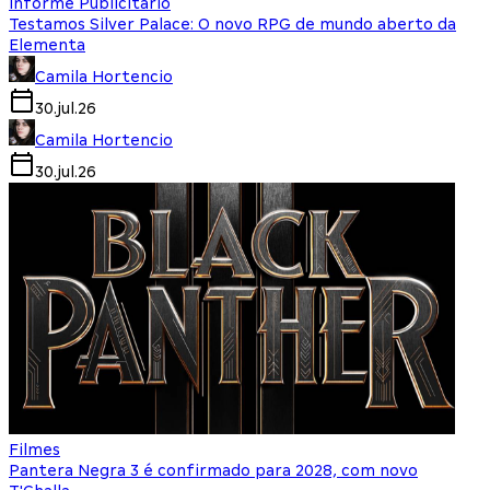
Informe Publicitário
Testamos Silver Palace: O novo RPG de mundo aberto da
Elementa
Camila Hortencio
30.jul.26
Camila Hortencio
30.jul.26
Filmes
Pantera Negra 3 é confirmado para 2028, com novo