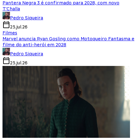
Pantera Negra 3 é confirmado para 2028, com novo
T'Challa
Pedro Siqueira
25.jul.26
Filmes
Marvel anuncia Ryan Gosling como Motoqueiro Fantasma e
filme do anti-herói em 2028
Pedro Siqueira
25.jul.26