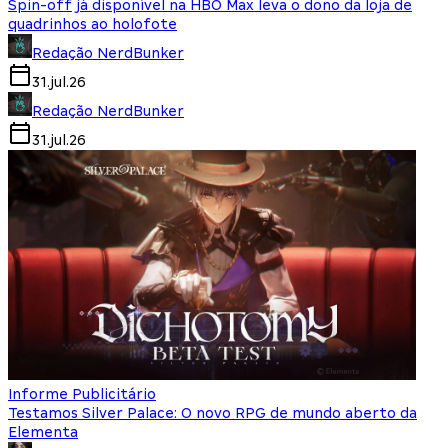
Spin-off já disponível na HBO Max leva o dono da loja de
quadrinhos ao holofote
Redação NerdBunker
31.jul.26
Redação NerdBunker
31.jul.26
Informe Publicitário
Testamos Silver Palace: O novo RPG de mundo aberto da
Elementa