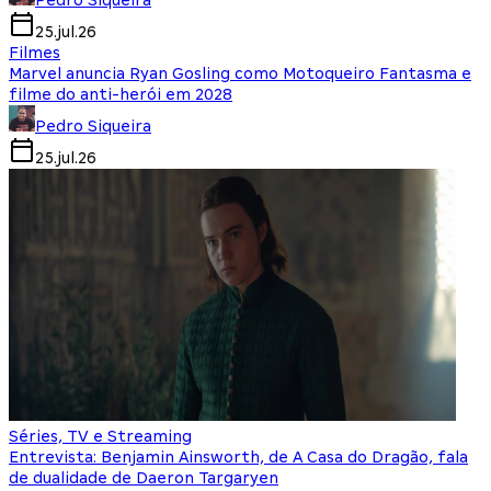
Pedro Siqueira
25.jul.26
Filmes
Marvel anuncia Ryan Gosling como Motoqueiro Fantasma e
filme do anti-herói em 2028
Pedro Siqueira
25.jul.26
Séries, TV e Streaming
Entrevista: Benjamin Ainsworth, de A Casa do Dragão, fala
de dualidade de Daeron Targaryen