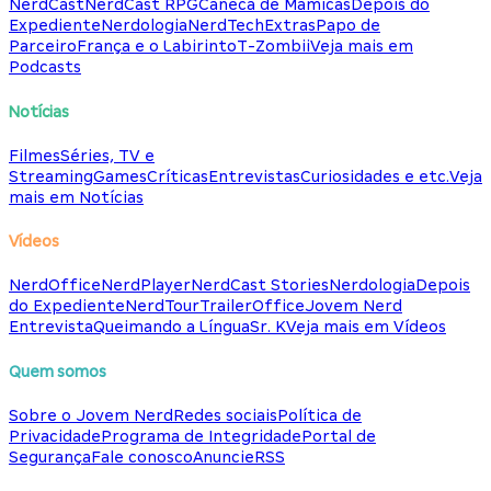
NerdCast
NerdCast RPG
Caneca de Mamicas
Depois do
Expediente
Nerdologia
NerdTech
Extras
Papo de
Parceiro
França e o Labirinto
T-Zombii
Veja mais em
Podcasts
Notícias
Filmes
Séries, TV e
Streaming
Games
Críticas
Entrevistas
Curiosidades e etc.
Veja
mais em Notícias
Vídeos
NerdOffice
NerdPlayer
NerdCast Stories
Nerdologia
Depois
do Expediente
NerdTour
TrailerOffice
Jovem Nerd
Entrevista
Queimando a Língua
Sr. K
Veja mais em Vídeos
Quem somos
Sobre o Jovem Nerd
Redes sociais
Política de
Privacidade
Programa de Integridade
Portal de
Segurança
Fale conosco
Anuncie
RSS