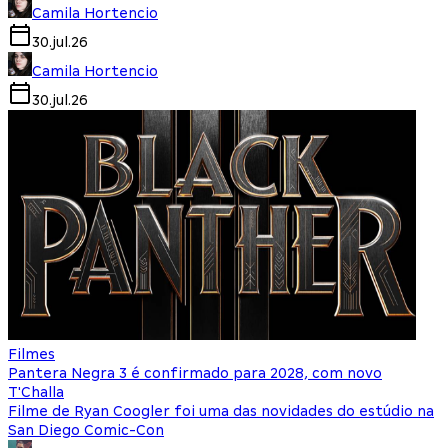
Camila Hortencio
30.jul.26
Camila Hortencio
30.jul.26
Filmes
Pantera Negra 3 é confirmado para 2028, com novo
T'Challa
Filme de Ryan Coogler foi uma das novidades do estúdio na
San Diego Comic-Con