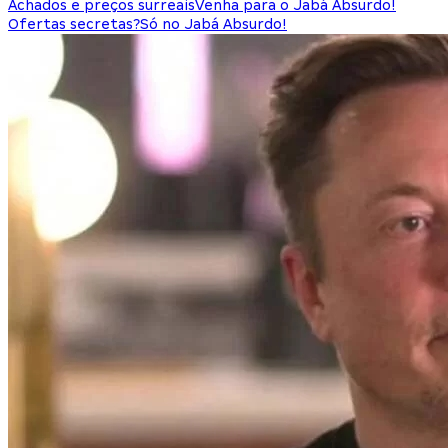
Achados e preços surreais
Venha para o Jabá Absurdo!
Ofertas secretas?
Só no Jabá Absurdo!