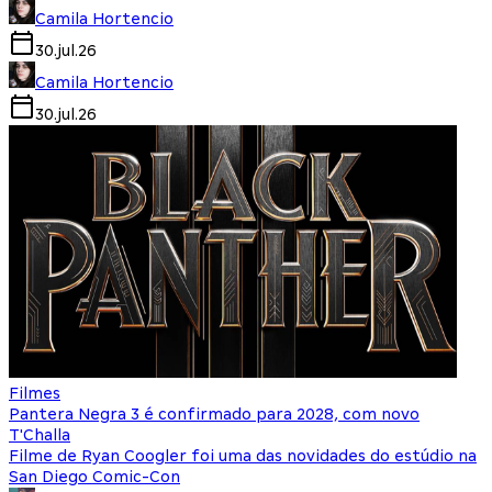
Camila Hortencio
30.jul.26
Camila Hortencio
30.jul.26
Filmes
Pantera Negra 3 é confirmado para 2028, com novo
T'Challa
Filme de Ryan Coogler foi uma das novidades do estúdio na
San Diego Comic-Con