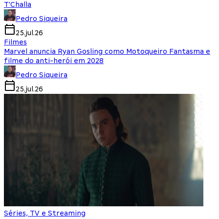
T'Challa
Pedro Siqueira
25.jul.26
Filmes
Marvel anuncia Ryan Gosling como Motoqueiro Fantasma e
filme do anti-herói em 2028
Pedro Siqueira
25.jul.26
Séries, TV e Streaming