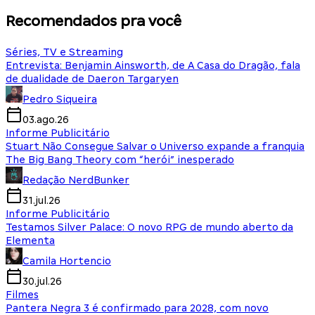
Recomendados pra você
Séries, TV e Streaming
Entrevista: Benjamin Ainsworth, de A Casa do Dragão, fala
de dualidade de Daeron Targaryen
Pedro Siqueira
03.ago.26
Informe Publicitário
Stuart Não Consegue Salvar o Universo expande a franquia
The Big Bang Theory com “herói” inesperado
Redação NerdBunker
31.jul.26
Informe Publicitário
Testamos Silver Palace: O novo RPG de mundo aberto da
Elementa
Camila Hortencio
30.jul.26
Filmes
Pantera Negra 3 é confirmado para 2028, com novo