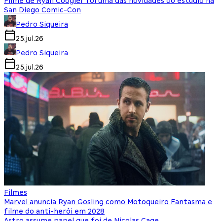
Filme de Ryan Coogler foi uma das novidades do estúdio na
San Diego Comic-Con
Pedro Siqueira
25.jul.26
Pedro Siqueira
25.jul.26
Filmes
Marvel anuncia Ryan Gosling como Motoqueiro Fantasma e
filme do anti-herói em 2028
Astro assume papel que foi de Nicolas Cage