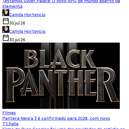
Testamos Silver Palace: O novo RPG de mundo aberto da
Elementa
Camila Hortencio
30.jul.26
Camila Hortencio
30.jul.26
Filmes
Pantera Negra 3 é confirmado para 2028, com novo
T'Challa