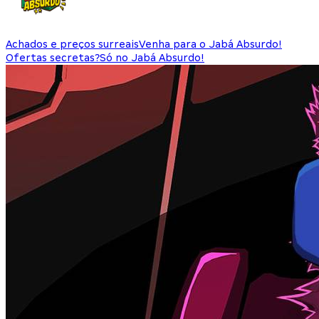
Achados e preços surreais
Venha para o Jabá Absurdo!
Ofertas secretas?
Só no Jabá Absurdo!