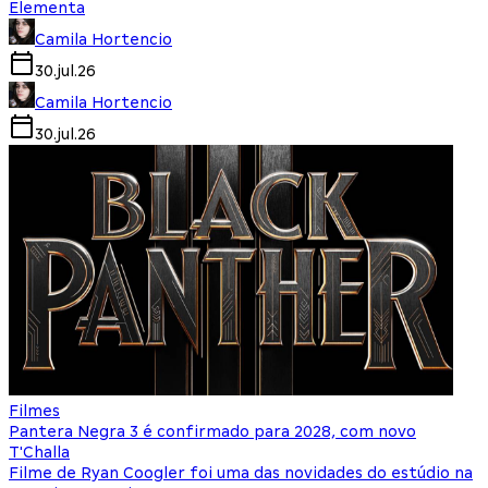
Elementa
Camila Hortencio
30.jul.26
Camila Hortencio
30.jul.26
Filmes
Pantera Negra 3 é confirmado para 2028, com novo
T'Challa
Filme de Ryan Coogler foi uma das novidades do estúdio na