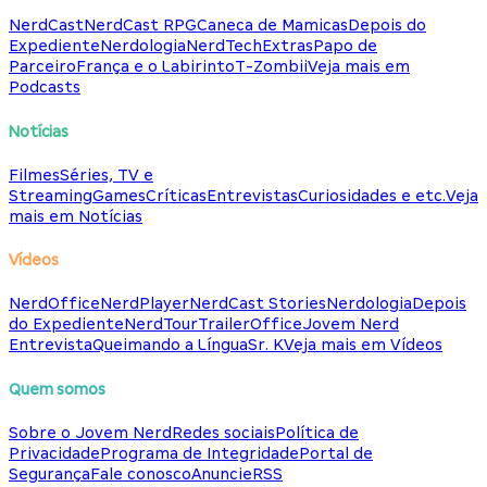
NerdCast
NerdCast RPG
Caneca de Mamicas
Depois do
Expediente
Nerdologia
NerdTech
Extras
Papo de
Parceiro
França e o Labirinto
T-Zombii
Veja mais em
Podcasts
Notícias
Filmes
Séries, TV e
Streaming
Games
Críticas
Entrevistas
Curiosidades e etc.
Veja
mais em Notícias
Vídeos
NerdOffice
NerdPlayer
NerdCast Stories
Nerdologia
Depois
do Expediente
NerdTour
TrailerOffice
Jovem Nerd
Entrevista
Queimando a Língua
Sr. K
Veja mais em Vídeos
Quem somos
Sobre o Jovem Nerd
Redes sociais
Política de
Privacidade
Programa de Integridade
Portal de
Segurança
Fale conosco
Anuncie
RSS