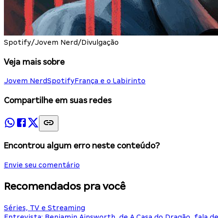
Spotify/Jovem Nerd/Divulgação
Veja mais sobre
Jovem Nerd
Spotify
França e o Labirinto
Compartilhe em suas redes
Encontrou algum erro neste conteúdo?
Envie seu comentário
Recomendados pra você
Séries, TV e Streaming
Entrevista: Benjamin Ainsworth, de A Casa do Dragão, fala d