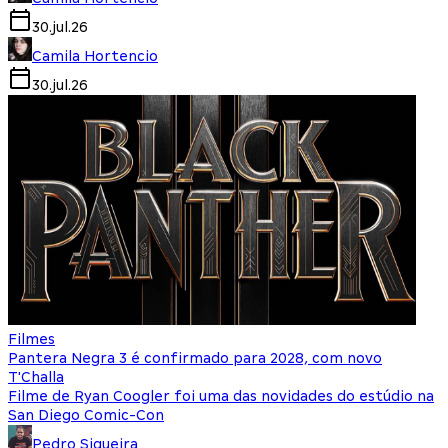
30.jul.26
Camila Hortencio
30.jul.26
Filmes
Pantera Negra 3 é confirmado para 2028, com novo
T'Challa
Filme de Ryan Coogler foi uma das novidades do estúdio na
San Diego Comic-Con
Pedro Siqueira