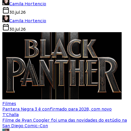
Camila Hortencio
30.jul.26
Camila Hortencio
30.jul.26
Filmes
Pantera Negra 3 é confirmado para 2028, com novo
T'Challa
Filme de Ryan Coogler foi uma das novidades do estúdio na
San Diego Comic-Con