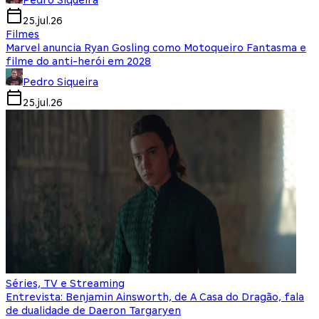
Pedro Siqueira
25.jul.26
Filmes
Marvel anuncia Ryan Gosling como Motoqueiro Fantasma e
filme do anti-herói em 2028
Pedro Siqueira
25.jul.26
Séries, TV e Streaming
Entrevista: Benjamin Ainsworth, de A Casa do Dragão, fala
de dualidade de Daeron Targaryen