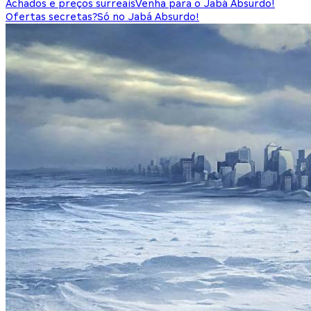
Achados e preços surreais
Venha para o Jabá Absurdo!
Ofertas secretas?
Só no Jabá Absurdo!