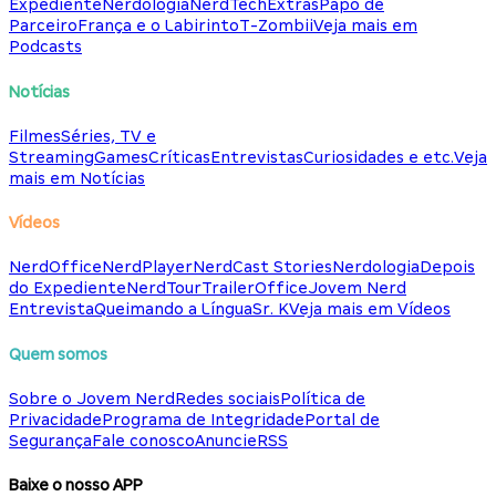
Expediente
Nerdologia
NerdTech
Extras
Papo de
Parceiro
França e o Labirinto
T-Zombii
Veja mais em
Podcasts
Notícias
Filmes
Séries, TV e
Streaming
Games
Críticas
Entrevistas
Curiosidades e etc.
Veja
mais em Notícias
Vídeos
NerdOffice
NerdPlayer
NerdCast Stories
Nerdologia
Depois
do Expediente
NerdTour
TrailerOffice
Jovem Nerd
Entrevista
Queimando a Língua
Sr. K
Veja mais em Vídeos
Quem somos
Sobre o Jovem Nerd
Redes sociais
Política de
Privacidade
Programa de Integridade
Portal de
Segurança
Fale conosco
Anuncie
RSS
Baixe o nosso APP