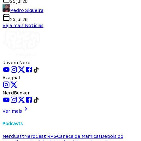
25.jul.26
Pedro Siqueira
25.jul.26
Veja mais Notícias
Jovem Nerd
Azaghal
NerdBunker
Ver mais
Podcasts
NerdCast
NerdCast RPG
Caneca de Mamicas
Depois do