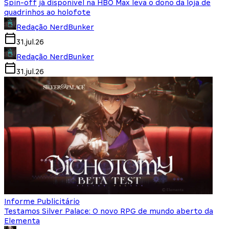
Spin-off já disponível na HBO Max leva o dono da loja de
quadrinhos ao holofote
Redação NerdBunker
31.jul.26
Redação NerdBunker
31.jul.26
Informe Publicitário
Testamos Silver Palace: O novo RPG de mundo aberto da
Elementa