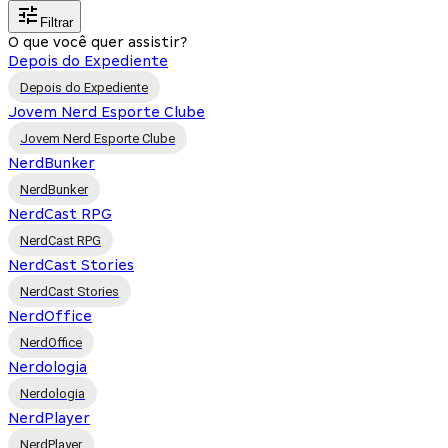
Filtrar
O que você quer assistir?
Depois do Expediente
Depois do Expediente
Jovem Nerd Esporte Clube
Jovem Nerd Esporte Clube
NerdBunker
NerdBunker
NerdCast RPG
NerdCast RPG
NerdCast Stories
NerdCast Stories
NerdOffice
NerdOffice
Nerdologia
Nerdologia
NerdPlayer
NerdPlayer