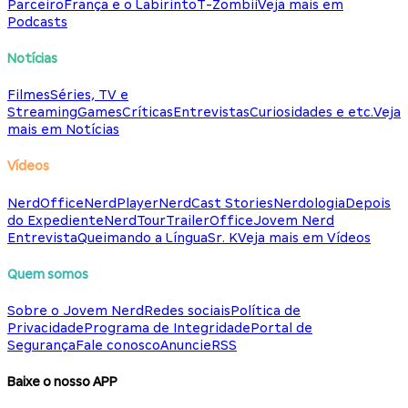
Parceiro
França e o Labirinto
T-Zombii
Veja mais em
Podcasts
Notícias
Filmes
Séries, TV e
Streaming
Games
Críticas
Entrevistas
Curiosidades e etc.
Veja
mais em Notícias
Vídeos
NerdOffice
NerdPlayer
NerdCast Stories
Nerdologia
Depois
do Expediente
NerdTour
TrailerOffice
Jovem Nerd
Entrevista
Queimando a Língua
Sr. K
Veja mais em Vídeos
Quem somos
Sobre o Jovem Nerd
Redes sociais
Política de
Privacidade
Programa de Integridade
Portal de
Segurança
Fale conosco
Anuncie
RSS
Baixe o nosso APP