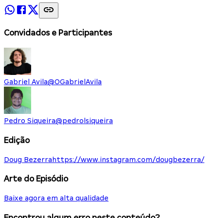
Convidados e Participantes
Gabriel Avila
@
OGabrielAvila
Pedro Siqueira
@
pedrolsiqueira
Edição
Doug Bezerra
https://www.instagram.com/dougbezerra/
Arte do Episódio
Baixe agora em alta qualidade
Encontrou algum erro neste conteúdo?