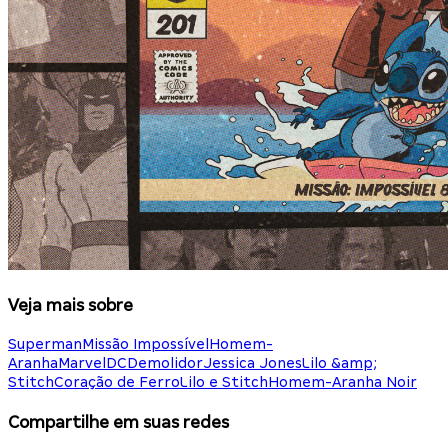
Veja mais sobre
Superman
Missão Impossível
Homem-
Aranha
Marvel
DC
Demolidor
Jessica Jones
Lilo &amp;
Stitch
Coração de Ferro
Lilo e Stitch
Homem-Aranha Noir
Compartilhe em suas redes