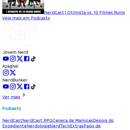
NerdCast
1 Otimista vs. 10 Filmes Ruins
Veja mais em Podcasts
Jovem Nerd
Azaghal
NerdBunker
Ver mais
Podcasts
NerdCast
NerdCast RPG
Caneca de Mamicas
Depois do
Expediente
Nerdologia
NerdTech
Extras
Papo de