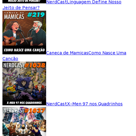
NerdCast
Linguagem Define Nosso
Jeito de Pensar?
Caneca de Mamicas
Como Nasce Uma
Canção
NerdCast
X-Men 97 nos Quadrinhos