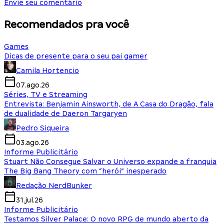
Envie seu comentário
Recomendados pra você
Games
Dicas de presente para o seu pai gamer
Camila Hortencio
07.ago.26
Séries, TV e Streaming
Entrevista: Benjamin Ainsworth, de A Casa do Dragão, fala
de dualidade de Daeron Targaryen
Pedro Siqueira
03.ago.26
Informe Publicitário
Stuart Não Consegue Salvar o Universo expande a franquia
The Big Bang Theory com “herói” inesperado
Redação NerdBunker
31.jul.26
Informe Publicitário
Testamos Silver Palace: O novo RPG de mundo aberto da