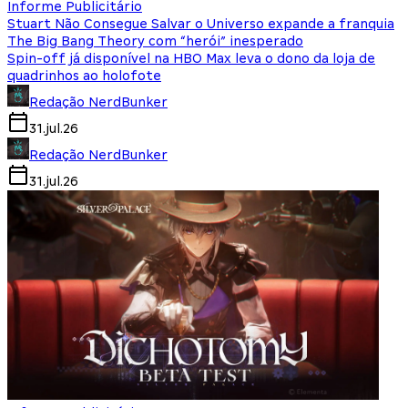
Informe Publicitário
Stuart Não Consegue Salvar o Universo expande a franquia
The Big Bang Theory com “herói” inesperado
Spin-off já disponível na HBO Max leva o dono da loja de
quadrinhos ao holofote
Redação NerdBunker
31.jul.26
Redação NerdBunker
31.jul.26