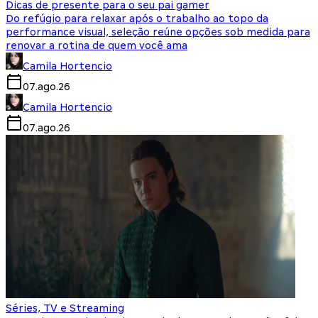
Dicas de presente para o seu pai gamer
Do refúgio para relaxar após o trabalho ao topo da
performance visual, seleção reúne opções sob medida para
renovar a rotina de quem você ama
Camila Hortencio
07.ago.26
Camila Hortencio
07.ago.26
Séries, TV e Streaming