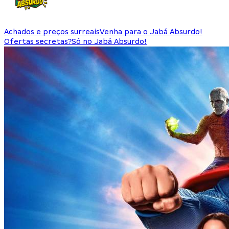
Achados e preços surreais
Venha para o Jabá Absurdo!
Ofertas secretas?
Só no Jabá Absurdo!