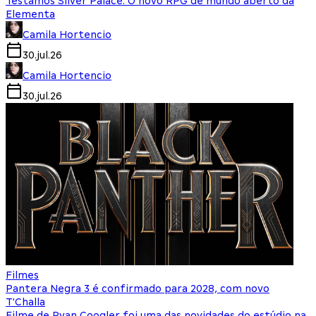
Testamos Silver Palace: O novo RPG de mundo aberto da
Elementa
Camila Hortencio
30.jul.26
Camila Hortencio
30.jul.26
Filmes
Pantera Negra 3 é confirmado para 2028, com novo
T'Challa
Filme de Ryan Coogler foi uma das novidades do estúdio na