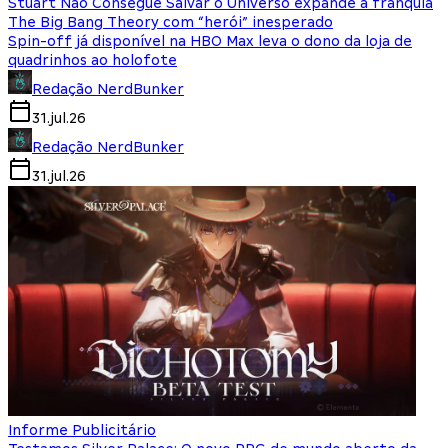
Stuart Não Consegue Salvar o Universo expande a franquia
The Big Bang Theory com “herói” inesperado
Spin-off já disponível na HBO Max leva o dono da loja de
quadrinhos ao holofote
Redação NerdBunker
31.jul.26
Redação NerdBunker
31.jul.26
Informe Publicitário