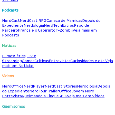
Podcasts
NerdCast
NerdCast RPG
Caneca de Mamicas
Depois do
Expediente
Nerdologia
NerdTech
Extras
Papo de
Parceiro
França e o Labirinto
T-Zombii
Veja mais em
Podcasts
Notícias
Filmes
Séries, TV e
Streaming
Games
Críticas
Entrevistas
Curiosidades e etc.
Veja
mais em Notícias
Vídeos
NerdOffice
NerdPlayer
NerdCast Stories
Nerdologia
Depois
do Expediente
NerdTour
TrailerOffice
Jovem Nerd
Entrevista
Queimando a Língua
Sr. K
Veja mais em Vídeos
Quem somos