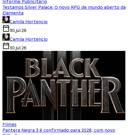
Informe Publicitário
Testamos Silver Palace: O novo RPG de mundo aberto da
Elementa
Camila Hortencio
30.jul.26
Camila Hortencio
30.jul.26
Filmes
Pantera Negra 3 é confirmado para 2028, com novo