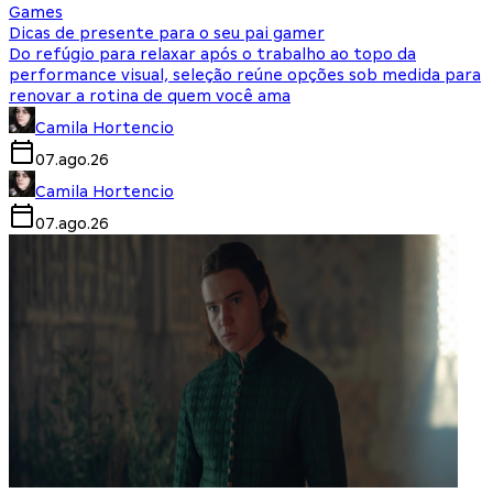
Games
Dicas de presente para o seu pai gamer
Do refúgio para relaxar após o trabalho ao topo da
performance visual, seleção reúne opções sob medida para
renovar a rotina de quem você ama
Camila Hortencio
07.ago.26
Camila Hortencio
07.ago.26