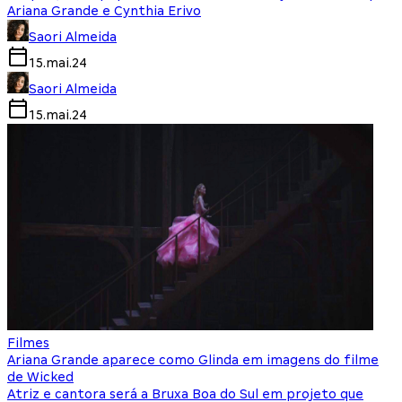
Ariana Grande e Cynthia Erivo
Saori Almeida
15.mai.24
Saori Almeida
15.mai.24
Filmes
Ariana Grande aparece como Glinda em imagens do filme
de Wicked
Atriz e cantora será a Bruxa Boa do Sul em projeto que