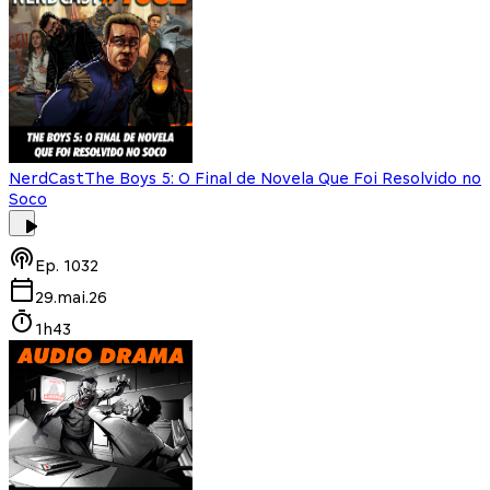
NerdCast
The Boys 5: O Final de Novela Que Foi Resolvido no
Soco
Ep.
1032
29.mai.26
1h43