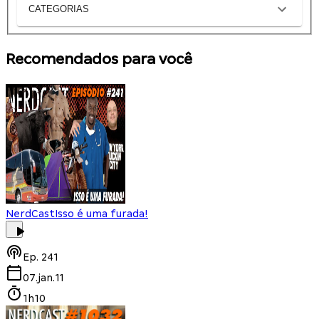
CATEGORIAS
Recomendados para você
NerdCast
Isso é uma furada!
Ep.
241
07.jan.11
1h10