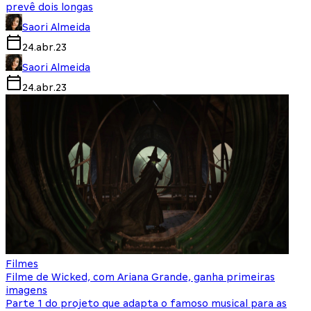
prevê dois longas
Saori Almeida
24.abr.23
Saori Almeida
24.abr.23
Filmes
Filme de Wicked, com Ariana Grande, ganha primeiras
imagens
Parte 1 do projeto que adapta o famoso musical para as