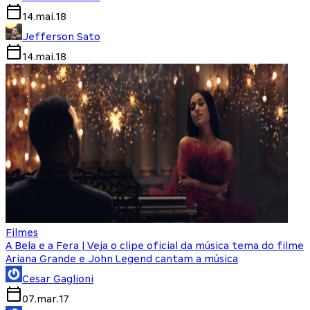
14.mai.18
Jefferson Sato
14.mai.18
Filmes
A Bela e a Fera | Veja o clipe oficial da música tema do filme
Ariana Grande e John Legend cantam a música
Cesar Gaglioni
07.mar.17