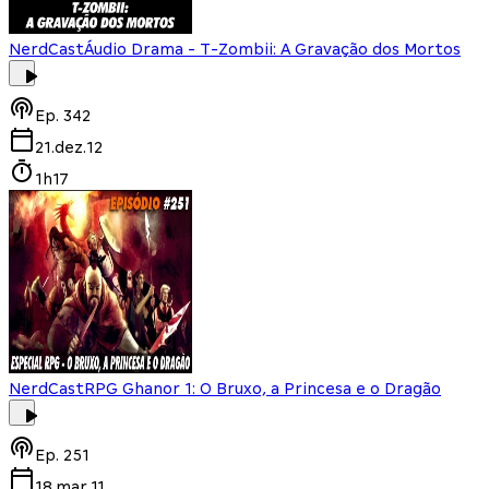
NerdCast
Áudio Drama - T-Zombii: A Gravação dos Mortos
Ep.
342
21.dez.12
1h17
NerdCast
RPG Ghanor 1: O Bruxo, a Princesa e o Dragão
Ep.
251
18.mar.11