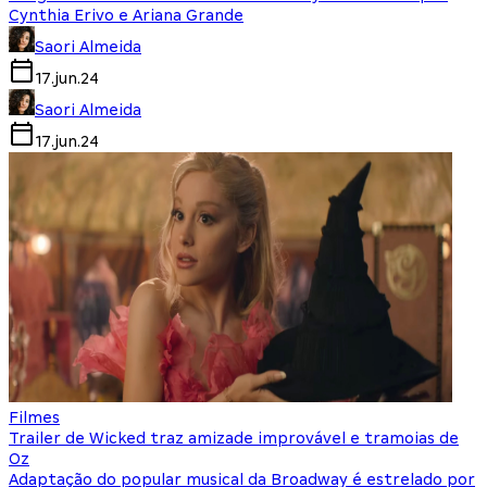
Cynthia Erivo e Ariana Grande
Saori Almeida
17.jun.24
Saori Almeida
17.jun.24
Filmes
Trailer de Wicked traz amizade improvável e tramoias de
Oz
Adaptação do popular musical da Broadway é estrelado por