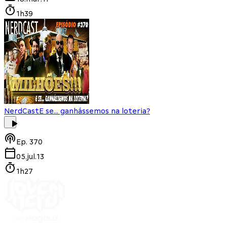
1h39
NerdCast
E se... ganhássemos na loteria?
Ep.
370
05.jul.13
1h27