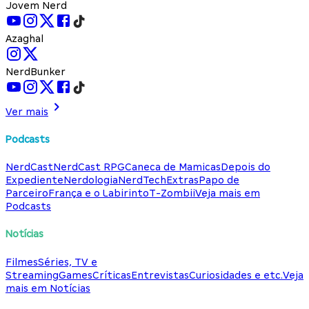
Jovem Nerd
Azaghal
NerdBunker
Ver mais
Podcasts
NerdCast
NerdCast RPG
Caneca de Mamicas
Depois do
Expediente
Nerdologia
NerdTech
Extras
Papo de
Parceiro
França e o Labirinto
T-Zombii
Veja mais em
Podcasts
Notícias
Filmes
Séries, TV e
Streaming
Games
Críticas
Entrevistas
Curiosidades e etc.
Veja
mais em Notícias