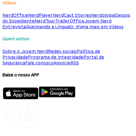
Vídeos
NerdOffice
NerdPlayer
NerdCast Stories
Nerdologia
Depois
do Expediente
NerdTour
TrailerOffice
Jovem Nerd
Entrevista
Queimando a Língua
Sr. K
Veja mais em Vídeos
Quem somos
Sobre o Jovem Nerd
Redes sociais
Política de
Privacidade
Programa de Integridade
Portal de
Segurança
Fale conosco
Anuncie
RSS
Baixe o nosso APP