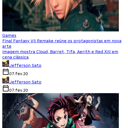
Games
Final Fantasy VII Remake reúne os protagonistas em nova
arte
Imagem mostra Cloud, Barret, Tifa, Aerith e Red XIII em
cena clássica
Jefferson Sato
07.fev.20
Jefferson Sato
07.fev.20