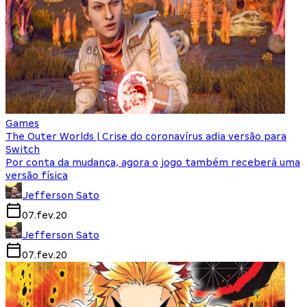
Games
The Outer Worlds | Crise do coronavírus adia versão para
Switch
Por conta da mudança, agora o jogo também receberá uma
versão física
Jefferson Sato
07.fev.20
Jefferson Sato
07.fev.20