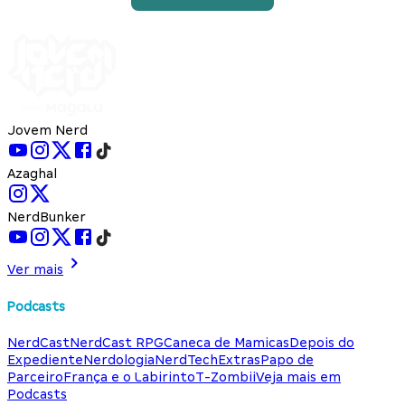
Jovem Nerd
Azaghal
NerdBunker
Ver mais
Podcasts
NerdCast
NerdCast RPG
Caneca de Mamicas
Depois do
Expediente
Nerdologia
NerdTech
Extras
Papo de
Parceiro
França e o Labirinto
T-Zombii
Veja mais em
Podcasts