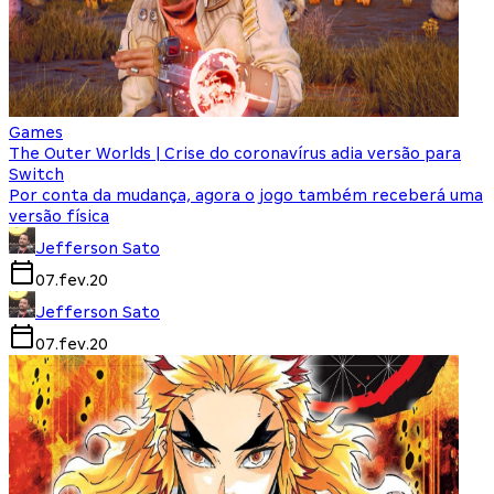
Games
The Outer Worlds | Crise do coronavírus adia versão para
Switch
Por conta da mudança, agora o jogo também receberá uma
versão física
Jefferson Sato
07.fev.20
Jefferson Sato
07.fev.20