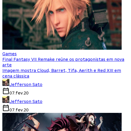
Games
Final Fantasy VII Remake reúne os protagonistas em nova
arte
Imagem mostra Cloud, Barret, Tifa, Aerith e Red XIII em
cena clássica
Jefferson Sato
07.fev.20
Jefferson Sato
07.fev.20