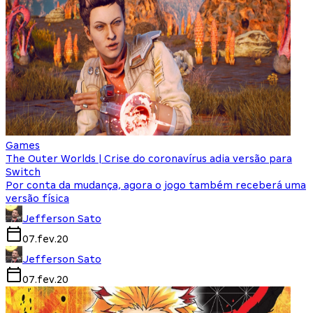
Games
The Outer Worlds | Crise do coronavírus adia versão para
Switch
Por conta da mudança, agora o jogo também receberá uma
versão física
Jefferson Sato
07.fev.20
Jefferson Sato
07.fev.20