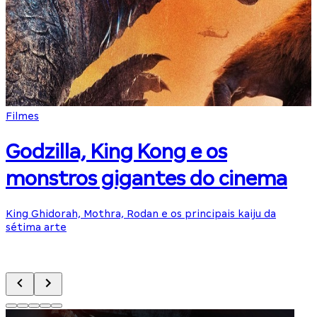
Filmes
Godzilla, King Kong e os
monstros gigantes do cinema
A
p
King Ghidorah, Mothra, Rodan e os principais kaiju da
sétima arte