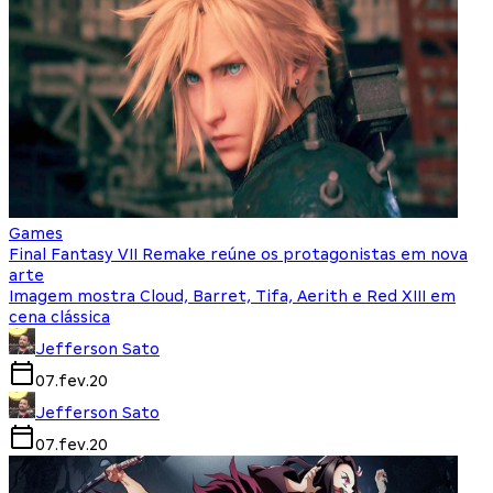
Games
Final Fantasy VII Remake reúne os protagonistas em nova
arte
Imagem mostra Cloud, Barret, Tifa, Aerith e Red XIII em
cena clássica
Jefferson Sato
07.fev.20
Jefferson Sato
07.fev.20