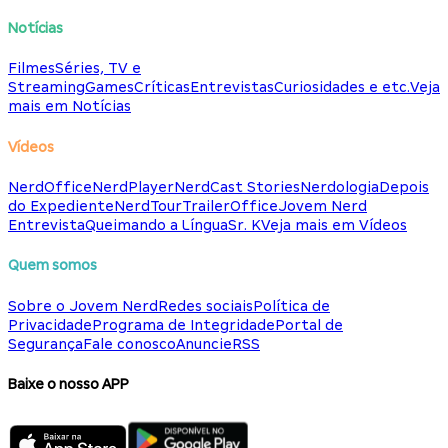
Notícias
Filmes
Séries, TV e
Streaming
Games
Críticas
Entrevistas
Curiosidades e etc.
Veja
mais em Notícias
Vídeos
NerdOffice
NerdPlayer
NerdCast Stories
Nerdologia
Depois
do Expediente
NerdTour
TrailerOffice
Jovem Nerd
Entrevista
Queimando a Língua
Sr. K
Veja mais em Vídeos
Quem somos
Sobre o Jovem Nerd
Redes sociais
Política de
Privacidade
Programa de Integridade
Portal de
Segurança
Fale conosco
Anuncie
RSS
Baixe o nosso APP