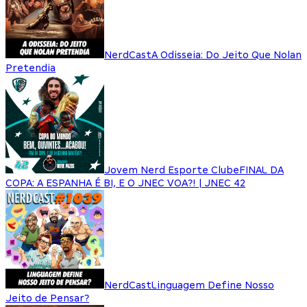
NerdCast
A Odisseia: Do Jeito Que Nolan
Pretendia
Jovem Nerd Esporte Clube
FINAL DA
COPA: A ESPANHA É BI, E O JNEC VOA?! | JNEC 42
NerdCast
Linguagem Define Nosso
Jeito de Pensar?