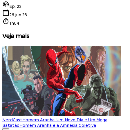
Ep.
22
26.jun.26
1h04
Veja mais
NerdCast
Homem Aranha: Um Novo Dia e Um Mega
Batatão
Homem Aranha e a Amnesia Coletiva