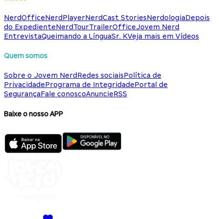
NerdOffice
NerdPlayer
NerdCast Stories
Nerdologia
Depois
do Expediente
NerdTour
TrailerOffice
Jovem Nerd
Entrevista
Queimando a Língua
Sr. K
Veja mais em Vídeos
Quem somos
Sobre o Jovem Nerd
Redes sociais
Política de
Privacidade
Programa de Integridade
Portal de
Segurança
Fale conosco
Anuncie
RSS
Baixe o nosso APP