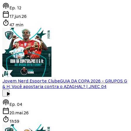
Ep.
12
17.jun.26
47 min
Jovem Nerd Esporte Clube
GUIA DA COPA 2026 - GRUPOS G
& H: Você apostaria contra o AZAGHAL? | JNEC 04
Ep.
04
20.mai.26
1h59