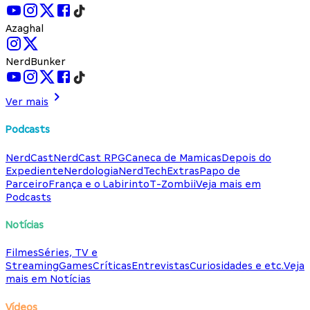
Azaghal
NerdBunker
Ver mais
Podcasts
NerdCast
NerdCast RPG
Caneca de Mamicas
Depois do
Expediente
Nerdologia
NerdTech
Extras
Papo de
Parceiro
França e o Labirinto
T-Zombii
Veja mais em
Podcasts
Notícias
Filmes
Séries, TV e
Streaming
Games
Críticas
Entrevistas
Curiosidades e etc.
Veja
mais em Notícias
Vídeos