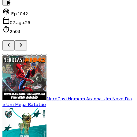
Ep.
1042
07.ago.26
2h03
NerdCast
Homem Aranha: Um Novo Dia
e Um Mega Batatão