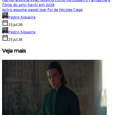
Marvel anuncia Ryan Gosling como Motoqueiro Fantasma e
filme do anti-herói em 2028
Astro assume papel que foi de Nicolas Cage
Pedro Siqueira
25.jul.26
Pedro Siqueira
25.jul.26
Veja mais