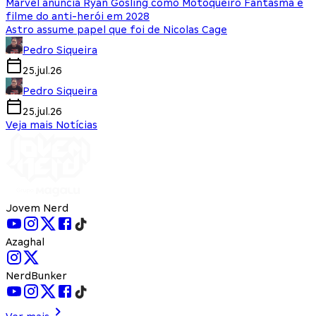
Marvel anuncia Ryan Gosling como Motoqueiro Fantasma e
filme do anti-herói em 2028
Astro assume papel que foi de Nicolas Cage
Pedro Siqueira
25.jul.26
Pedro Siqueira
25.jul.26
Veja mais Notícias
Jovem Nerd
Azaghal
NerdBunker