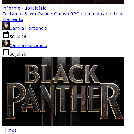
Informe Publicitário
Testamos Silver Palace: O novo RPG de mundo aberto da
Elementa
Camila Hortencio
30.jul.26
Camila Hortencio
30.jul.26
Filmes