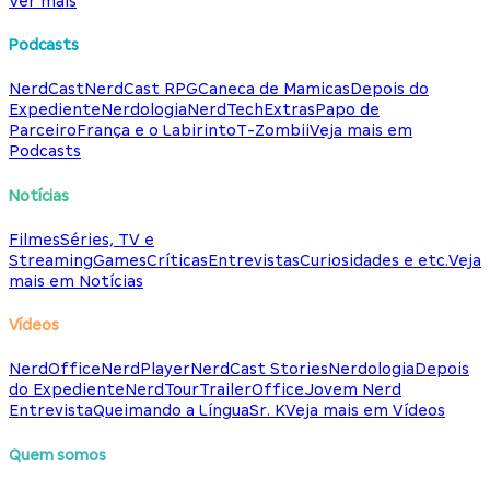
Ver mais
Podcasts
NerdCast
NerdCast RPG
Caneca de Mamicas
Depois do
Expediente
Nerdologia
NerdTech
Extras
Papo de
Parceiro
França e o Labirinto
T-Zombii
Veja mais em
Podcasts
Notícias
Filmes
Séries, TV e
Streaming
Games
Críticas
Entrevistas
Curiosidades e etc.
Veja
mais em Notícias
Vídeos
NerdOffice
NerdPlayer
NerdCast Stories
Nerdologia
Depois
do Expediente
NerdTour
TrailerOffice
Jovem Nerd
Entrevista
Queimando a Língua
Sr. K
Veja mais em Vídeos
Quem somos