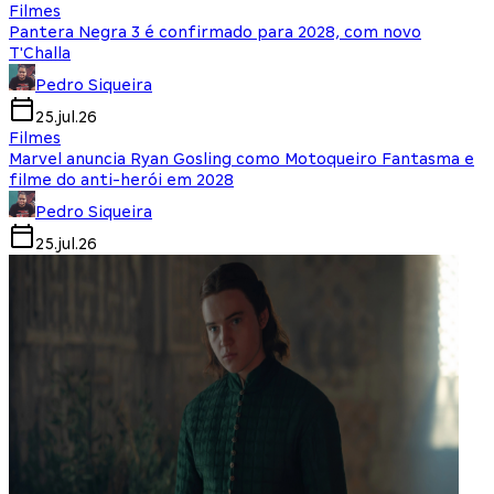
Filmes
Pantera Negra 3 é confirmado para 2028, com novo
T'Challa
Pedro Siqueira
25.jul.26
Filmes
Marvel anuncia Ryan Gosling como Motoqueiro Fantasma e
filme do anti-herói em 2028
Pedro Siqueira
25.jul.26