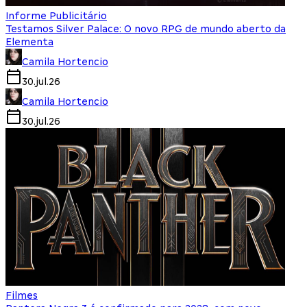
Informe Publicitário
Testamos Silver Palace: O novo RPG de mundo aberto da
Elementa
Camila Hortencio
30.jul.26
Camila Hortencio
30.jul.26
Filmes