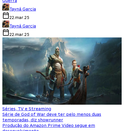
Guerra
Tayná Garcia
22.mar.25
Tayná Garcia
22.mar.25
Séries, TV e Streaming
Série de God of War deve ter pelo menos duas
temporadas, diz showrunner
Produção do Amazon Prime Video segue em