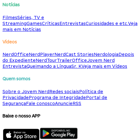
Notícias
Filmes
Séries, TV e
Streaming
Games
Críticas
Entrevistas
Curiosidades e etc.
Veja
mais em Notícias
Vídeos
NerdOffice
NerdPlayer
NerdCast Stories
Nerdologia
Depois
do Expediente
NerdTour
TrailerOffice
Jovem Nerd
Entrevista
Queimando a Língua
Sr. K
Veja mais em Vídeos
Quem somos
Sobre o Jovem Nerd
Redes sociais
Política de
Privacidade
Programa de Integridade
Portal de
Segurança
Fale conosco
Anuncie
RSS
Baixe o nosso APP