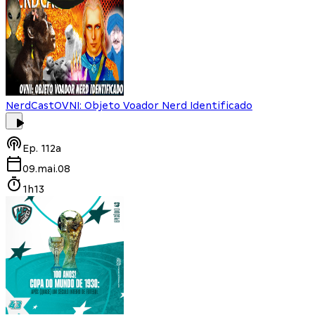
NerdCast
OVNI: Objeto Voador Nerd Identificado
Ep.
112a
09.mai.08
1h13