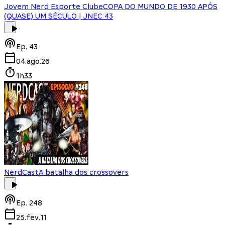
Jovem Nerd Esporte Clube
COPA DO MUNDO DE 1930 APÓS
(QUASE) UM SÉCULO | JNEC 43
Ep.
43
04.ago.26
1h33
NerdCast
A batalha dos crossovers
Ep.
248
25.fev.11