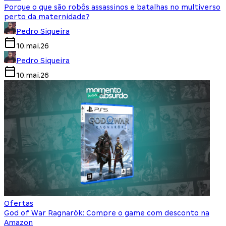
Porque o que são robôs assassinos e batalhas no multiverso
perto da maternidade?
Pedro Siqueira
10.mai.26
Pedro Siqueira
10.mai.26
Ofertas
God of War Ragnarök: Compre o game com desconto na
Amazon