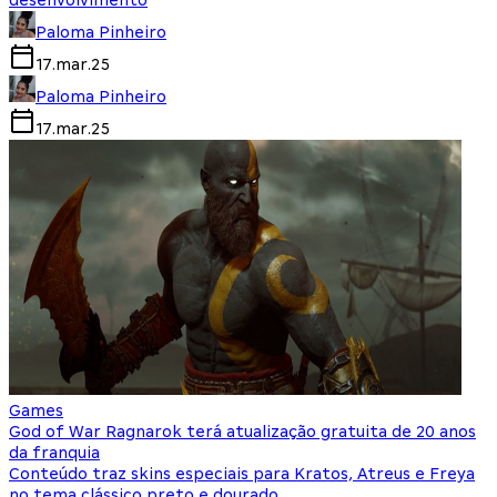
desenvolvimento
Paloma Pinheiro
17.mar.25
Paloma Pinheiro
17.mar.25
Games
God of War Ragnarok terá atualização gratuita de 20 anos
da franquia
Conteúdo traz skins especiais para Kratos, Atreus e Freya
no tema clássico preto e dourado