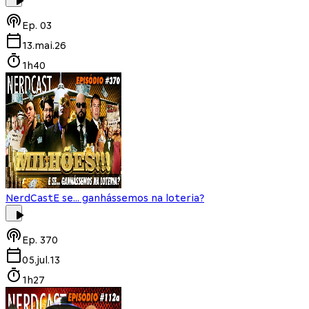
Ep.
03
13.mai.26
1h40
NerdCast
E se... ganhássemos na loteria?
Ep.
370
05.jul.13
1h27