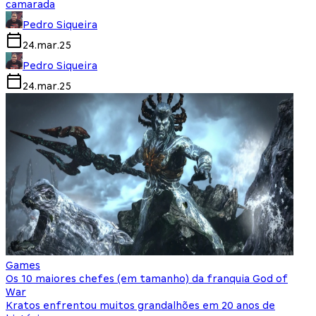
camarada
Pedro Siqueira
24.mar.25
Pedro Siqueira
24.mar.25
Games
Os 10 maiores chefes (em tamanho) da franquia God of
War
Kratos enfrentou muitos grandalhões em 20 anos de