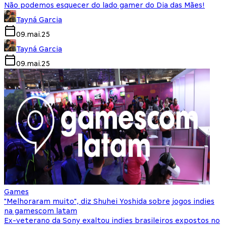
Não podemos esquecer do lado gamer do Dia das Mães!
Tayná Garcia
09.mai.25
Tayná Garcia
09.mai.25
Games
"Melhoraram muito", diz Shuhei Yoshida sobre jogos indies
na gamescom latam
Ex-veterano da Sony exaltou indies brasileiros expostos no