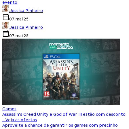
evento
Jessica Pinheiro
07.mai.25
Jessica Pinheiro
07.mai.25
Games
Assassin’s Creed Unity e God of War III estão com desconto
- Veja as ofertas
Aproveite a chance de garantir os games com precinho