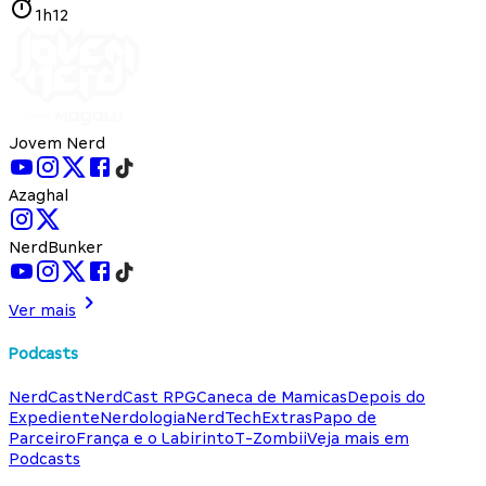
1h12
Jovem Nerd
Azaghal
NerdBunker
Ver mais
Podcasts
NerdCast
NerdCast RPG
Caneca de Mamicas
Depois do
Expediente
Nerdologia
NerdTech
Extras
Papo de
Parceiro
França e o Labirinto
T-Zombii
Veja mais em
Podcasts