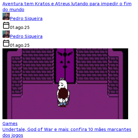
Aventura tem Kratos e Atreus lutando para impedir o fim
do mundo
Pedro Siqueira
01.ago.25
Pedro Siqueira
01.ago.25
Games
Undertale, God of War e mais: confira 10 mães marcantes
dos jogos