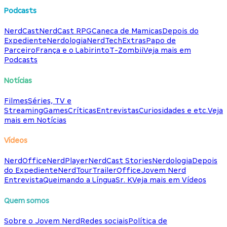
Podcasts
NerdCast
NerdCast RPG
Caneca de Mamicas
Depois do
Expediente
Nerdologia
NerdTech
Extras
Papo de
Parceiro
França e o Labirinto
T-Zombii
Veja mais em
Podcasts
Notícias
Filmes
Séries, TV e
Streaming
Games
Críticas
Entrevistas
Curiosidades e etc.
Veja
mais em Notícias
Vídeos
NerdOffice
NerdPlayer
NerdCast Stories
Nerdologia
Depois
do Expediente
NerdTour
TrailerOffice
Jovem Nerd
Entrevista
Queimando a Língua
Sr. K
Veja mais em Vídeos
Quem somos
Sobre o Jovem Nerd
Redes sociais
Política de