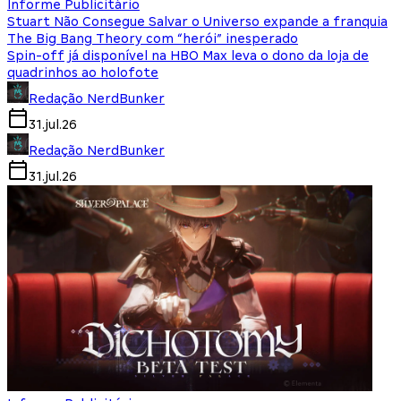
Informe Publicitário
Stuart Não Consegue Salvar o Universo expande a franquia
The Big Bang Theory com “herói” inesperado
Spin-off já disponível na HBO Max leva o dono da loja de
quadrinhos ao holofote
Redação NerdBunker
31.jul.26
Redação NerdBunker
31.jul.26