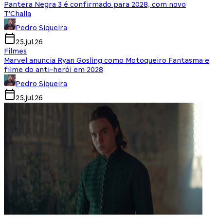
Pantera Negra 3 é confirmado para 2028, com novo
T'Challa
Pedro Siqueira
25.jul.26
Filmes
Marvel anuncia Ryan Gosling como Motoqueiro Fantasma e
filme do anti-herói em 2028
Pedro Siqueira
25.jul.26