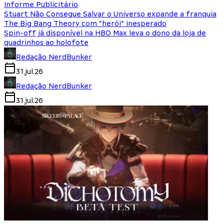
Informe Publicitário
Stuart Não Consegue Salvar o Universo expande a franquia
The Big Bang Theory com “herói” inesperado
Spin-off já disponível na HBO Max leva o dono da loja de
quadrinhos ao holofote
Redação NerdBunker
31.jul.26
Redação NerdBunker
31.jul.26