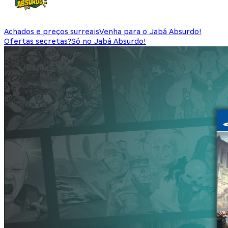
Achados e preços surreais
Venha para o Jabá Absurdo!
Ofertas secretas?
Só no Jabá Absurdo!