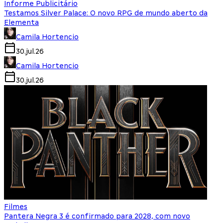
Informe Publicitário
Testamos Silver Palace: O novo RPG de mundo aberto da
Elementa
Camila Hortencio
30.jul.26
Camila Hortencio
30.jul.26
Filmes
Pantera Negra 3 é confirmado para 2028, com novo