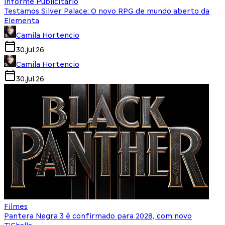
Informe Publicitário
Testamos Silver Palace: O novo RPG de mundo aberto da
Elementa
Camila Hortencio
30.jul.26
Camila Hortencio
30.jul.26
Filmes
Pantera Negra 3 é confirmado para 2028, com novo