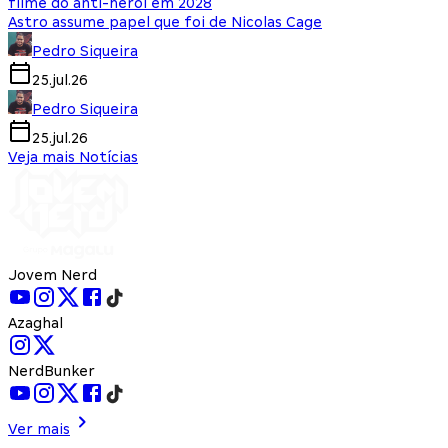
filme do anti-herói em 2028
Astro assume papel que foi de Nicolas Cage
Pedro Siqueira
25.jul.26
Pedro Siqueira
25.jul.26
Veja mais Notícias
Jovem Nerd
Azaghal
NerdBunker
Ver mais