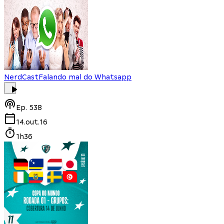
NerdCast
Falando mal do Whatsapp
Ep.
538
14.out.16
1h36