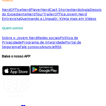
Vídeos
NerdOffice
NerdPlayer
NerdCast Stories
Nerdologia
Depois
do Expediente
NerdTour
TrailerOffice
Jovem Nerd
Entrevista
Queimando a Língua
Sr. K
Veja mais em Vídeos
Quem somos
Sobre o Jovem Nerd
Redes sociais
Política de
Privacidade
Programa de Integridade
Portal de
Segurança
Fale conosco
Anuncie
RSS
Baixe o nosso APP