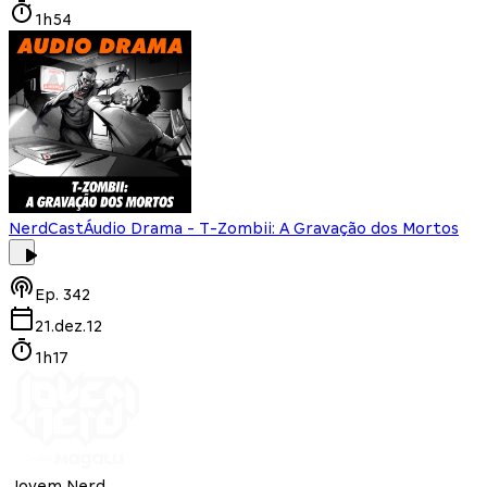
1h54
NerdCast
Áudio Drama - T-Zombii: A Gravação dos Mortos
Ep.
342
21.dez.12
1h17
Jovem Nerd