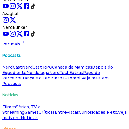
Azaghal
NerdBunker
Ver mais
Podcasts
NerdCast
NerdCast RPG
Caneca de Mamicas
Depois do
Expediente
Nerdologia
NerdTech
Extras
Papo de
Parceiro
França e o Labirinto
T-Zombii
Veja mais em
Podcasts
Notícias
Filmes
Séries, TV e
Streaming
Games
Críticas
Entrevistas
Curiosidades e etc.
Veja
mais em Notícias