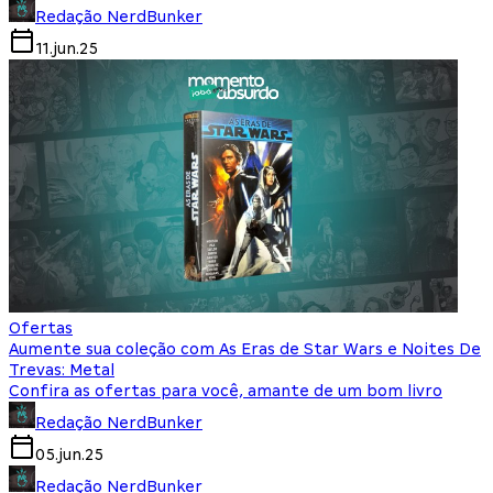
Redação NerdBunker
11.jun.25
Ofertas
Aumente sua coleção com As Eras de Star Wars e Noites De
Trevas: Metal
Confira as ofertas para você, amante de um bom livro
Redação NerdBunker
05.jun.25
Redação NerdBunker