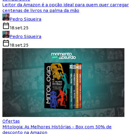
Leitor da Amazon é a opção ideal para quem quer carregar
centenas de livros na palma da mão
Pedro Siqueira
18.set.25
Pedro Siqueira
18.set.25
Ofertas
Mitologia: As Melhores Histórias - Box com 50% de
desconto na Amazon