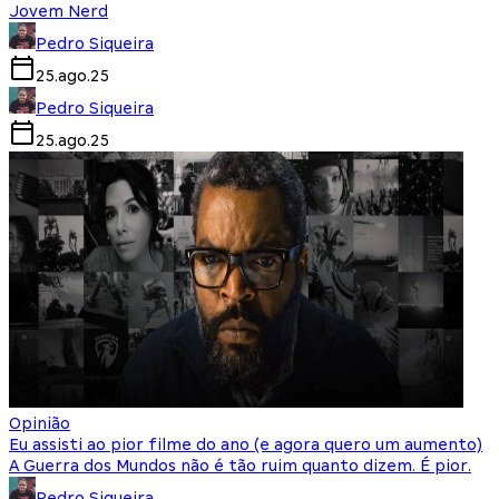
Jovem Nerd
Pedro Siqueira
25.ago.25
Pedro Siqueira
25.ago.25
Opinião
Eu assisti ao pior filme do ano (e agora quero um aumento)
A Guerra dos Mundos não é tão ruim quanto dizem. É pior.
Pedro Siqueira