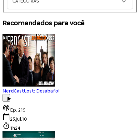
CATEGORIAS
Recomendados para você
NerdCast
Lost: Desabafo!
Ep.
219
23.jul.10
1h24