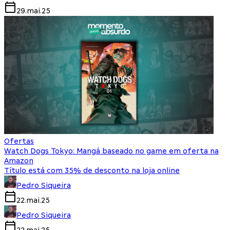
29.mai.25
Ofertas
Watch Dogs Tokyo: Mangá baseado no game em oferta na
Amazon
Título está com 35% de desconto na loja online
Pedro Siqueira
22.mai.25
Pedro Siqueira