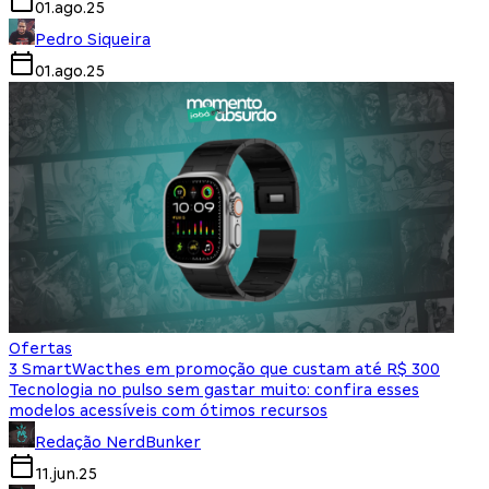
01.ago.25
Pedro Siqueira
01.ago.25
Ofertas
3 SmartWacthes em promoção que custam até R$ 300
Tecnologia no pulso sem gastar muito: confira esses
modelos acessíveis com ótimos recursos
Redação NerdBunker
11.jun.25