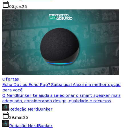
05.jun.25
Ofertas
Echo Dot ou Echo Pop? Saiba qual Alexa é a melhor opção
para você
O NerdBunker te ajuda a selecionar o smart speaker mais
adequado, considerando design, qualidade e recursos
Redação NerdBunker
29.mai.25
Redação NerdBunker