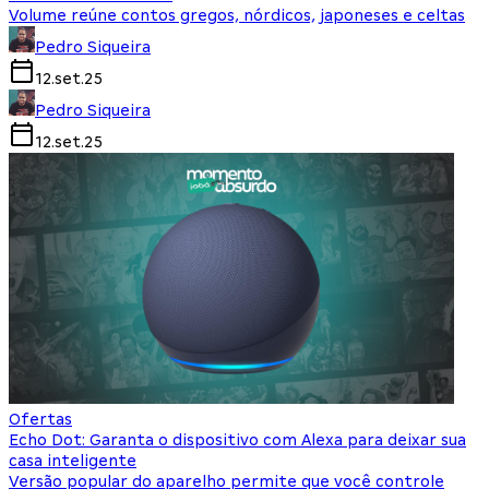
Volume reúne contos gregos, nórdicos, japoneses e celtas
Pedro Siqueira
12.set.25
Pedro Siqueira
12.set.25
Ofertas
Echo Dot: Garanta o dispositivo com Alexa para deixar sua
casa inteligente
Versão popular do aparelho permite que você controle