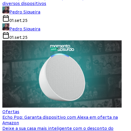
diversos dispositivos
Pedro Siqueira
01.set.25
Pedro Siqueira
01.set.25
Ofertas
Echo Pop: Garanta dispositivo com Alexa em oferta na
Amazon
Deixe a sua casa mais inteligente com o desconto do