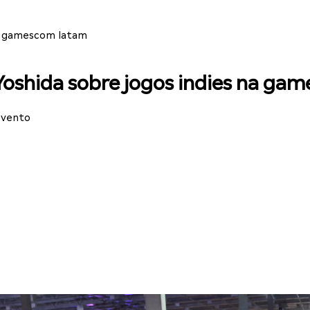
na gamescom latam
Yoshida sobre jogos indies na ga
evento