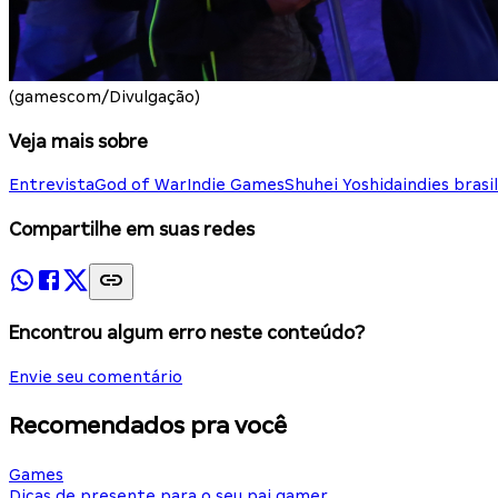
(gamescom/Divulgação)
Veja mais sobre
Entrevista
God of War
Indie Games
Shuhei Yoshida
indies brasi
Compartilhe em suas redes
Encontrou algum erro neste conteúdo?
Envie seu comentário
Recomendados pra você
Games
Dicas de presente para o seu pai gamer