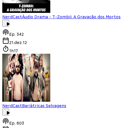
NerdCast
Áudio Drama - T-Zombii: A Gravação dos Mortos
Ep.
342
21.dez.12
1h17
NerdCast
Bariátricas Selvagens
Ep.
603