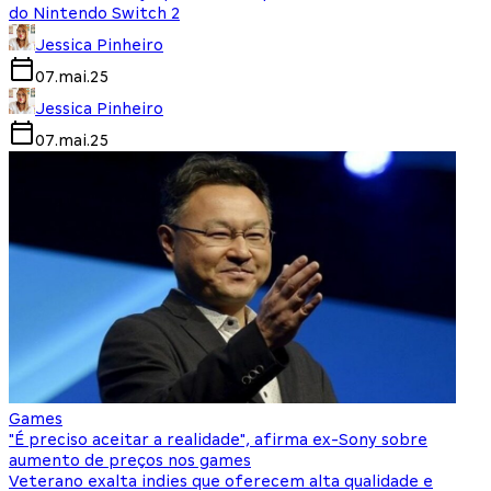
do Nintendo Switch 2
Jessica Pinheiro
07.mai.25
Jessica Pinheiro
07.mai.25
Games
"É preciso aceitar a realidade", afirma ex-Sony sobre
aumento de preços nos games
Veterano exalta indies que oferecem alta qualidade e