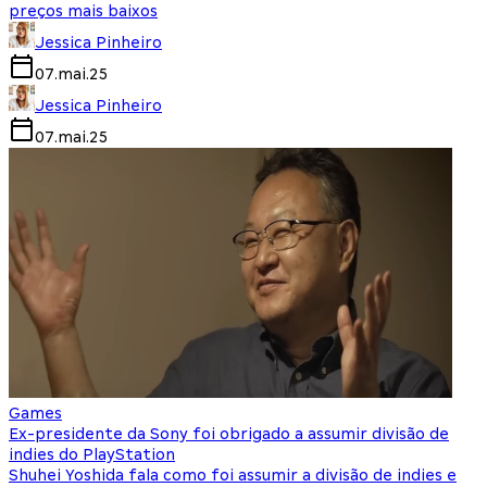
preços mais baixos
Jessica Pinheiro
07.mai.25
Jessica Pinheiro
07.mai.25
Games
Ex-presidente da Sony foi obrigado a assumir divisão de
indies do PlayStation
Shuhei Yoshida fala como foi assumir a divisão de indies e