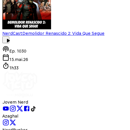
NerdCast
Demolidor Renascido 2: Vida Que Segue
Ep.
1030
15.mai.26
1h33
Jovem Nerd
Azaghal
NerdBunker