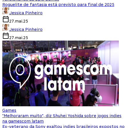
Roguelite de fantasia está previsto para final de 2025
Jessica Pinheiro
27.mai.25
Jessica Pinheiro
27.mai.25
Games
"Melhoraram muito", diz Shuhei Yoshida sobre jogos indies
na gamescom latam
Ex-veterano da Sony exaltou indies brasileiros expostos no