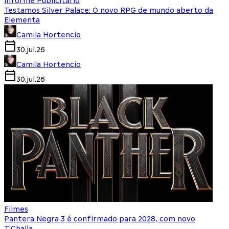
Informe Publicitário
Testamos Silver Palace: O novo RPG de mundo aberto da
Elementa
Camila Hortencio
30.jul.26
Camila Hortencio
30.jul.26
Filmes
Pantera Negra 3 é confirmado para 2028, com novo
T'Challa