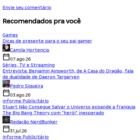
Envie seu comentário
Recomendados pra você
Games
Dicas de presente para o seu pai gamer
Camila Hortencio
07.ago.26
Séries, TV e Streaming
Entrevista: Benjamin Ainsworth, de A Casa do Dragão, fala
de dualidade de Daeron Targaryen
Pedro Siqueira
03.ago.26
Informe Publicitário
Stuart Não Consegue Salvar o Universo expande a franquia
The Big Bang Theory com “herói” inesperado
Redação NerdBunker
31.jul.26
Informe Publicitário