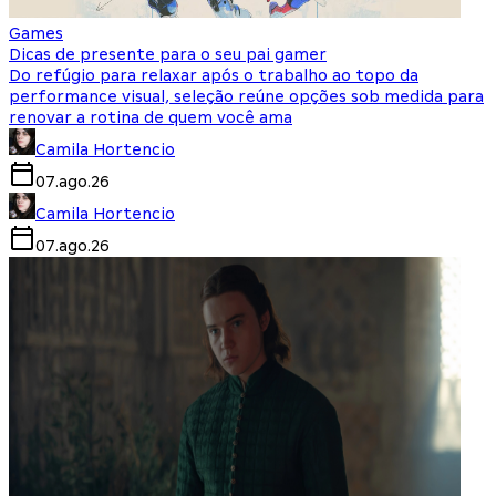
Games
Dicas de presente para o seu pai gamer
Do refúgio para relaxar após o trabalho ao topo da
performance visual, seleção reúne opções sob medida para
renovar a rotina de quem você ama
Camila Hortencio
07.ago.26
Camila Hortencio
07.ago.26