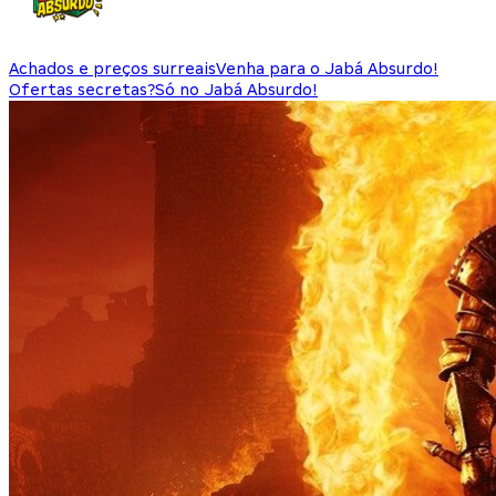
Achados e preços surreais
Venha para o Jabá Absurdo!
Ofertas secretas?
Só no Jabá Absurdo!