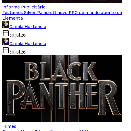
Informe Publicitário
Testamos Silver Palace: O novo RPG de mundo aberto da
Elementa
Camila Hortencio
30.jul.26
Camila Hortencio
30.jul.26
Filmes