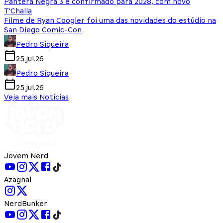
Pantera Negra 3 é confirmado para 2028, com novo
T'Challa
Filme de Ryan Coogler foi uma das novidades do estúdio na
San Diego Comic-Con
Pedro Siqueira
25.jul.26
Pedro Siqueira
25.jul.26
Veja mais Notícias
Jovem Nerd
Azaghal
NerdBunker