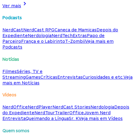
Ver mais
Podcasts
NerdCast
NerdCast RPG
Caneca de Mamicas
Depois do
Expediente
Nerdologia
NerdTech
Extras
Papo de
Parceiro
França e o Labirinto
T-Zombii
Veja mais em
Podcasts
Notícias
Filmes
Séries, TV e
Streaming
Games
Críticas
Entrevistas
Curiosidades e etc.
Veja
mais em Notícias
Vídeos
NerdOffice
NerdPlayer
NerdCast Stories
Nerdologia
Depois
do Expediente
NerdTour
TrailerOffice
Jovem Nerd
Entrevista
Queimando a Língua
Sr. K
Veja mais em Vídeos
Quem somos