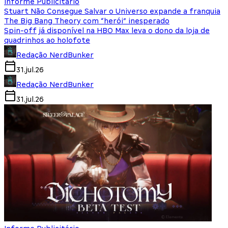
Informe Publicitário
Stuart Não Consegue Salvar o Universo expande a franquia
The Big Bang Theory com “herói” inesperado
Spin-off já disponível na HBO Max leva o dono da loja de
quadrinhos ao holofote
Redação NerdBunker
31.jul.26
Redação NerdBunker
31.jul.26