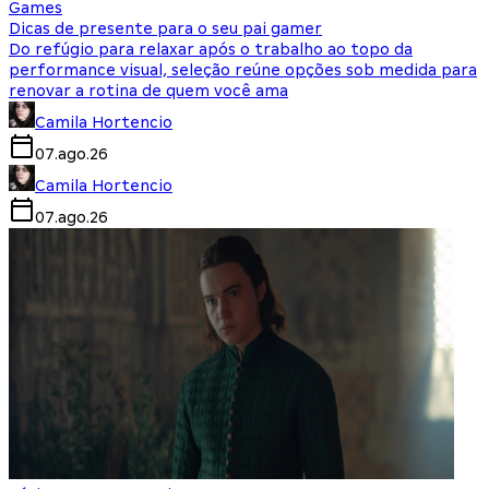
Games
Dicas de presente para o seu pai gamer
Do refúgio para relaxar após o trabalho ao topo da
performance visual, seleção reúne opções sob medida para
renovar a rotina de quem você ama
Camila Hortencio
07.ago.26
Camila Hortencio
07.ago.26