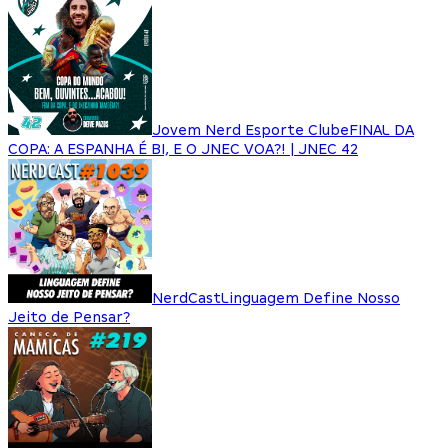
Jovem Nerd Esporte Clube
FINAL DA
COPA: A ESPANHA É BI, E O JNEC VOA?! | JNEC 42
NerdCast
Linguagem Define Nosso
Jeito de Pensar?