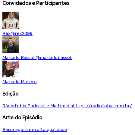
Convidados e Participantes
Rex
@
rex2099
Marcelo Bassoli
@
marcelobassoli
Marcelo Matere
Edição
Rádiofobia Podcast e Multimídia
https://radiofobia.com.br/
Arte do Episódio
Baixe agora em alta qualidade