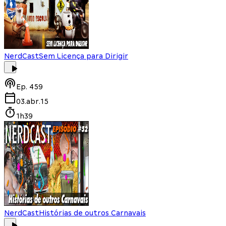
NerdCast
Sem Licença para Dirigir
Ep.
459
03.abr.15
1h39
NerdCast
Histórias de outros Carnavais