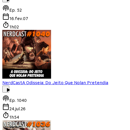
Ep.
52
16.fev.07
1h02
NerdCast
A Odisseia: Do Jeito Que Nolan Pretendia
Ep.
1040
24.jul.26
1h54