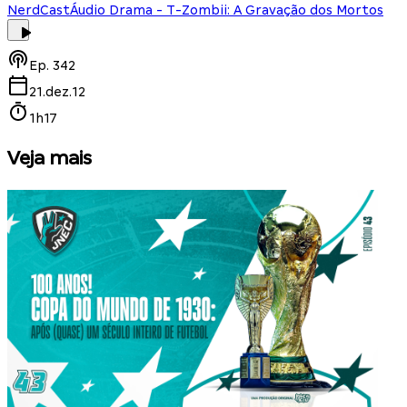
NerdCast
Áudio Drama - T-Zombii: A Gravação dos Mortos
Ep.
342
21.dez.12
1h17
Veja mais