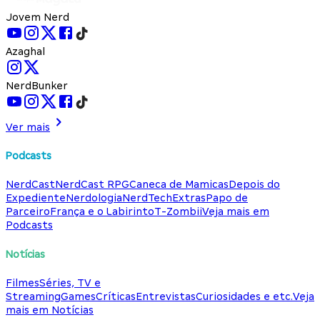
Jovem Nerd
Azaghal
NerdBunker
Ver mais
Podcasts
NerdCast
NerdCast RPG
Caneca de Mamicas
Depois do
Expediente
Nerdologia
NerdTech
Extras
Papo de
Parceiro
França e o Labirinto
T-Zombii
Veja mais em
Podcasts
Notícias
Filmes
Séries, TV e
Streaming
Games
Críticas
Entrevistas
Curiosidades e etc.
Veja
mais em Notícias