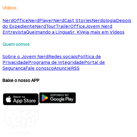
Vídeos
NerdOffice
NerdPlayer
NerdCast Stories
Nerdologia
Depois
do Expediente
NerdTour
TrailerOffice
Jovem Nerd
Entrevista
Queimando a Língua
Sr. K
Veja mais em Vídeos
Quem somos
Sobre o Jovem Nerd
Redes sociais
Política de
Privacidade
Programa de Integridade
Portal de
Segurança
Fale conosco
Anuncie
RSS
Baixe o nosso APP