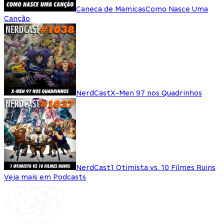
Caneca de Mamicas
Como Nasce Uma
Canção
NerdCast
X-Men 97 nos Quadrinhos
NerdCast
1 Otimista vs. 10 Filmes Ruins
Veja mais em Podcasts