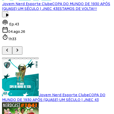
Jovem Nerd Esporte Clube
COPA DO MUNDO DE 1930 APÓS
(QUASE) UM SÉCULO | JNEC 43
ESTAMOS DE VOLTA!!!
J
Ep.
43
04.ago.26
1h33
Jovem Nerd Esporte Clube
COPA DO
MUNDO DE 1930 APÓS (QUASE) UM SÉCULO | JNEC 43