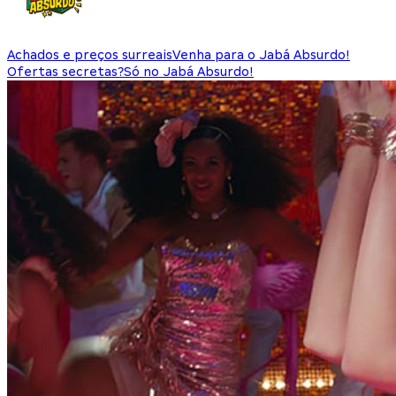
Achados e preços surreais
Venha para o Jabá Absurdo!
Ofertas secretas?
Só no Jabá Absurdo!