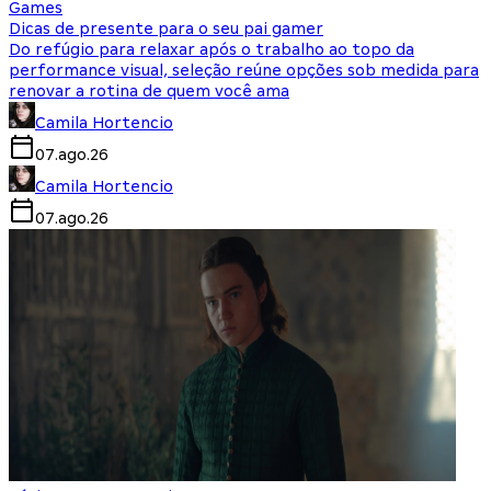
Games
Dicas de presente para o seu pai gamer
Do refúgio para relaxar após o trabalho ao topo da
performance visual, seleção reúne opções sob medida para
renovar a rotina de quem você ama
Camila Hortencio
07.ago.26
Camila Hortencio
07.ago.26