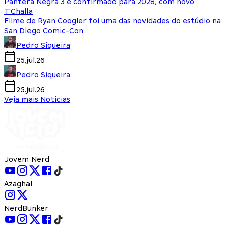
Pantera Negra 3 é confirmado para 2028, com novo
T'Challa
Filme de Ryan Coogler foi uma das novidades do estúdio na
San Diego Comic-Con
Pedro Siqueira
25.jul.26
Pedro Siqueira
25.jul.26
Veja mais Notícias
Jovem Nerd
Azaghal
NerdBunker