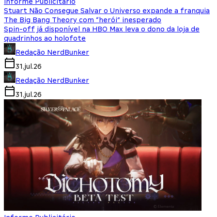
Informe Publicitário
Stuart Não Consegue Salvar o Universo expande a franquia
The Big Bang Theory com “herói” inesperado
Spin-off já disponível na HBO Max leva o dono da loja de
quadrinhos ao holofote
Redação NerdBunker
31.jul.26
Redação NerdBunker
31.jul.26