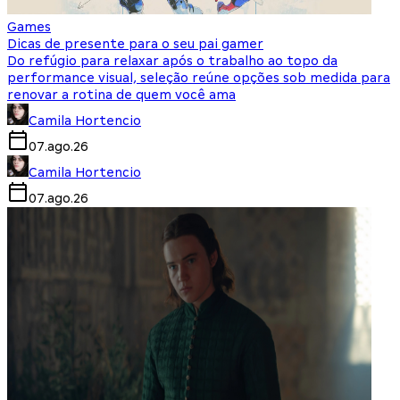
Games
Dicas de presente para o seu pai gamer
Do refúgio para relaxar após o trabalho ao topo da
performance visual, seleção reúne opções sob medida para
renovar a rotina de quem você ama
Camila Hortencio
07.ago.26
Camila Hortencio
07.ago.26