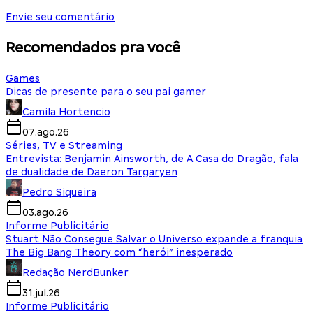
Envie seu comentário
Recomendados pra você
Games
Dicas de presente para o seu pai gamer
Camila Hortencio
07.ago.26
Séries, TV e Streaming
Entrevista: Benjamin Ainsworth, de A Casa do Dragão, fala
de dualidade de Daeron Targaryen
Pedro Siqueira
03.ago.26
Informe Publicitário
Stuart Não Consegue Salvar o Universo expande a franquia
The Big Bang Theory com “herói” inesperado
Redação NerdBunker
31.jul.26
Informe Publicitário