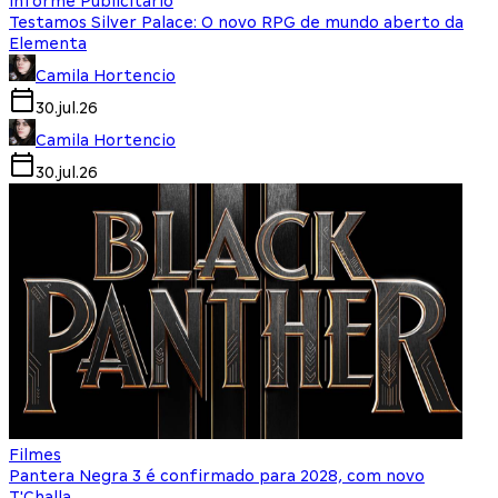
Informe Publicitário
Testamos Silver Palace: O novo RPG de mundo aberto da
Elementa
Camila Hortencio
30.jul.26
Camila Hortencio
30.jul.26
Filmes
Pantera Negra 3 é confirmado para 2028, com novo
T'Challa