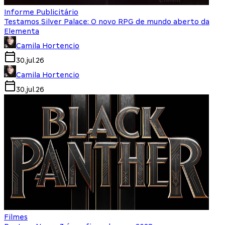
Informe Publicitário
Testamos Silver Palace: O novo RPG de mundo aberto da
Elementa
Camila Hortencio
30.jul.26
Camila Hortencio
30.jul.26
Filmes