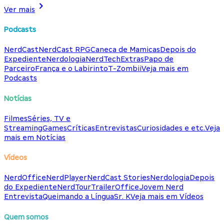
Ver mais
Podcasts
NerdCast
NerdCast RPG
Caneca de Mamicas
Depois do
Expediente
Nerdologia
NerdTech
Extras
Papo de
Parceiro
França e o Labirinto
T-Zombii
Veja mais em
Podcasts
Notícias
Filmes
Séries, TV e
Streaming
Games
Críticas
Entrevistas
Curiosidades e etc.
Veja
mais em Notícias
Vídeos
NerdOffice
NerdPlayer
NerdCast Stories
Nerdologia
Depois
do Expediente
NerdTour
TrailerOffice
Jovem Nerd
Entrevista
Queimando a Língua
Sr. K
Veja mais em Vídeos
Quem somos