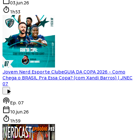
03.jun.26
1h53
Jovem Nerd Esporte Clube
GUIA DA COPA 2026 - Como
Chega o BRASIL Pra Essa Copa? (com Xandi Barros) | JNEC
07
Ep.
07
10.jun.26
1h59