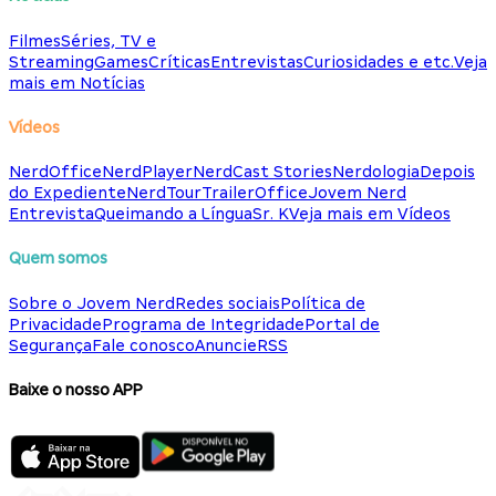
Filmes
Séries, TV e
Streaming
Games
Críticas
Entrevistas
Curiosidades e etc.
Veja
mais em Notícias
Vídeos
NerdOffice
NerdPlayer
NerdCast Stories
Nerdologia
Depois
do Expediente
NerdTour
TrailerOffice
Jovem Nerd
Entrevista
Queimando a Língua
Sr. K
Veja mais em Vídeos
Quem somos
Sobre o Jovem Nerd
Redes sociais
Política de
Privacidade
Programa de Integridade
Portal de
Segurança
Fale conosco
Anuncie
RSS
Baixe o nosso APP