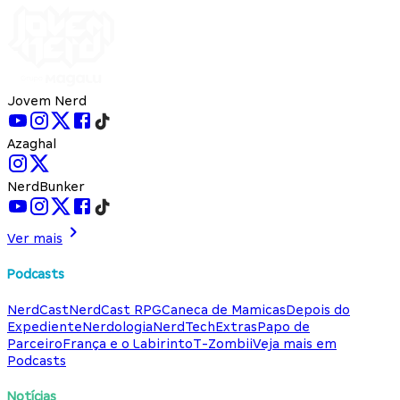
Jovem Nerd
Azaghal
NerdBunker
Ver mais
Podcasts
NerdCast
NerdCast RPG
Caneca de Mamicas
Depois do
Expediente
Nerdologia
NerdTech
Extras
Papo de
Parceiro
França e o Labirinto
T-Zombii
Veja mais em
Podcasts
Notícias