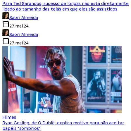
Para Ted Sarandos, sucesso de longas não está diretamente
ligado ao tamanho das telas em que eles são assistidos
Saori Almeida
27.mai.24
Saori Almeida
27.mai.24
Filmes
Ryan Gosling, de O Dublê, explica motivo para não aceitar
papéis “sombrios”