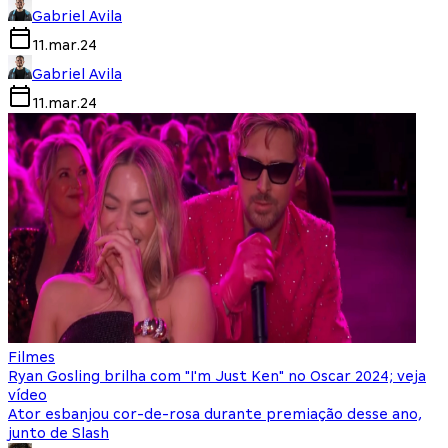
Gabriel Avila
11.mar.24
Gabriel Avila
11.mar.24
Filmes
Ryan Gosling brilha com "I'm Just Ken" no Oscar 2024; veja
vídeo
Ator esbanjou cor-de-rosa durante premiação desse ano,
junto de Slash