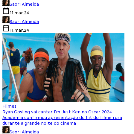
Saori Almeida
11.mar.24
Saori Almeida
11.mar.24
Filmes
Ryan Gosling vai cantar I'm Just Ken no Oscar 2024
Academia confirmou apresentação do hit do filme rosa
durante a grande noite do cinema
Saori Almeida