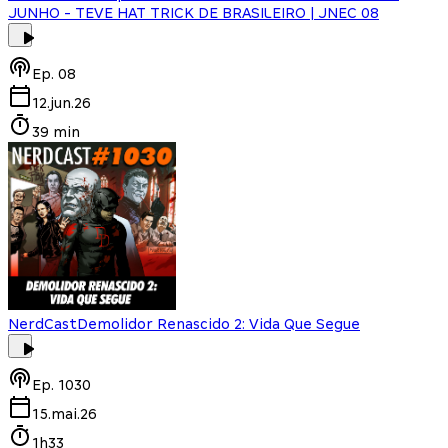
JUNHO - TEVE HAT TRICK DE BRASILEIRO | JNEC 08
Ep.
08
12.jun.26
39 min
NerdCast
Demolidor Renascido 2: Vida Que Segue
Ep.
1030
15.mai.26
1h33