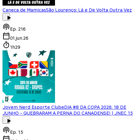
Caneca de Mamicas
São Lourenço: Lá e De Volta Outra Vez
Ep.
216
01.jun.26
1h29
Jovem Nerd Esporte Clube
DIA #8 DA COPA 2026: 18 DE
JUNHO - QUEBRARAM A PERNA DO CANADENSE! | JNEC 15
Ep.
15