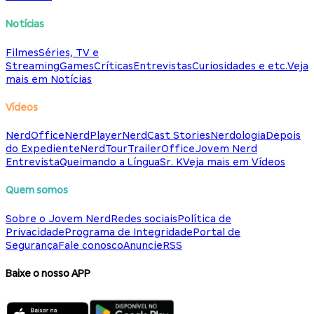
Notícias
Filmes
Séries, TV e
Streaming
Games
Críticas
Entrevistas
Curiosidades e etc.
Veja
mais em Notícias
Vídeos
NerdOffice
NerdPlayer
NerdCast Stories
Nerdologia
Depois
do Expediente
NerdTour
TrailerOffice
Jovem Nerd
Entrevista
Queimando a Língua
Sr. K
Veja mais em Vídeos
Quem somos
Sobre o Jovem Nerd
Redes sociais
Política de
Privacidade
Programa de Integridade
Portal de
Segurança
Fale conosco
Anuncie
RSS
Baixe o nosso APP