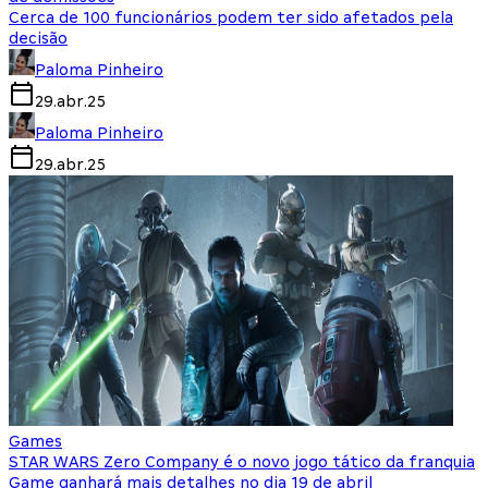
Cerca de 100 funcionários podem ter sido afetados pela
decisão
Paloma Pinheiro
29.abr.25
Paloma Pinheiro
29.abr.25
Games
STAR WARS Zero Company é o novo jogo tático da franquia
Game ganhará mais detalhes no dia 19 de abril