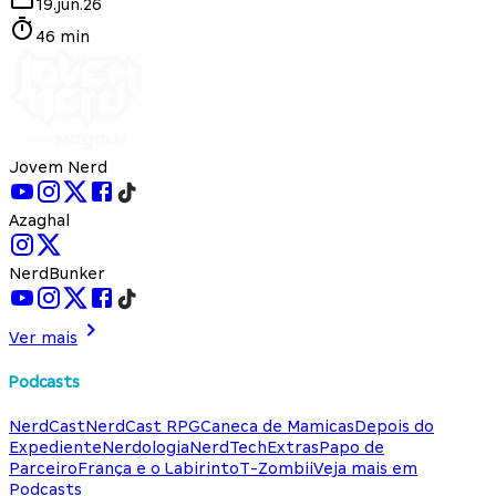
19.jun.26
46 min
Jovem Nerd
Azaghal
NerdBunker
Ver mais
Podcasts
NerdCast
NerdCast RPG
Caneca de Mamicas
Depois do
Expediente
Nerdologia
NerdTech
Extras
Papo de
Parceiro
França e o Labirinto
T-Zombii
Veja mais em
Podcasts