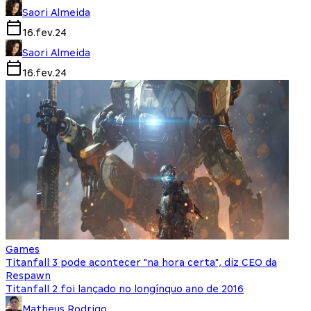
Saori Almeida
16.fev.24
Saori Almeida
16.fev.24
Games
Titanfall 3 pode acontecer "na hora certa", diz CEO da
Respawn
Titanfall 2 foi lançado no longínquo ano de 2016
Matheus Rodrigo