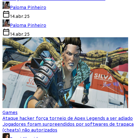
Paloma Pinheiro
14.abr.25
Paloma Pinheiro
14.abr.25
Games
Ataque hacker força torneio de Apex Legends a ser adiado
Jogadores foram surpreendidos por softwares de trapaça
(cheats) não autorizados