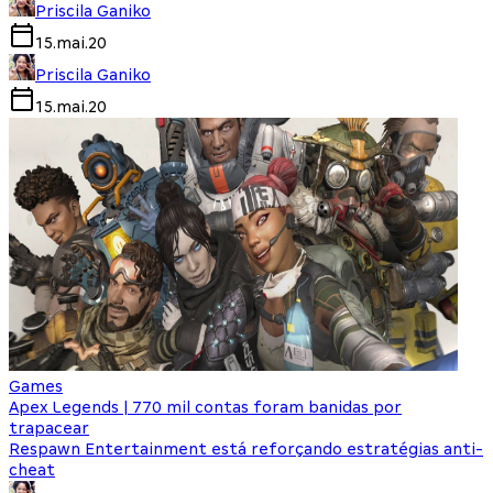
Priscila Ganiko
15.mai.20
Priscila Ganiko
15.mai.20
Games
Apex Legends | 770 mil contas foram banidas por
trapacear
Respawn Entertainment está reforçando estratégias anti-
cheat