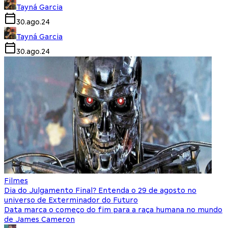
Tayná Garcia
30.ago.24
Tayná Garcia
30.ago.24
Filmes
Dia do Julgamento Final? Entenda o 29 de agosto no
universo de Exterminador do Futuro
Data marca o começo do fim para a raça humana no mundo
de James Cameron