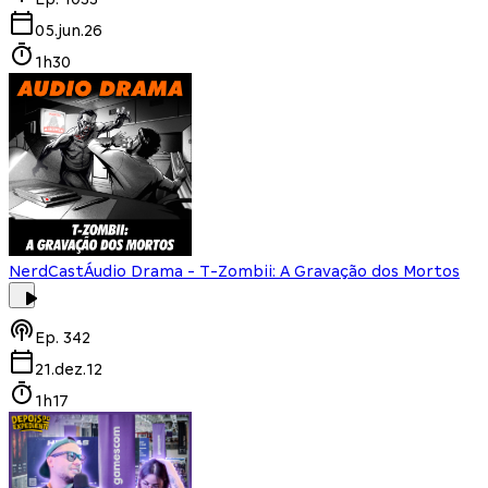
05.jun.26
1h30
NerdCast
Áudio Drama - T-Zombii: A Gravação dos Mortos
Ep.
342
21.dez.12
1h17