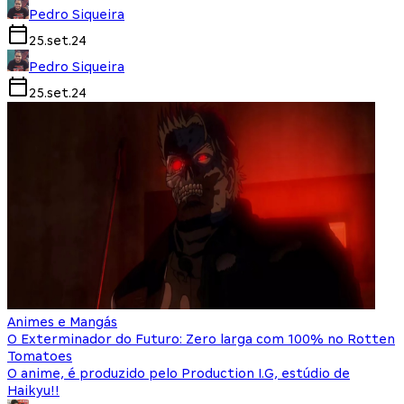
Pedro Siqueira
25.set.24
Pedro Siqueira
25.set.24
Animes e Mangás
O Exterminador do Futuro: Zero larga com 100% no Rotten
Tomatoes
O anime, é produzido pelo Production I.G, estúdio de
Haikyu!!