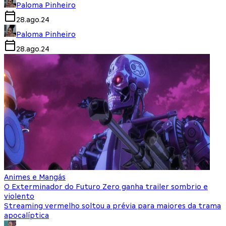
Paloma Pinheiro
28.ago.24
Paloma Pinheiro
28.ago.24
Animes e Mangás
O Exterminador do Futuro Zero ganha trailer sombrio e
violento
Streaming vermelho soltou a prévia para maiores da trama
apocalíptica