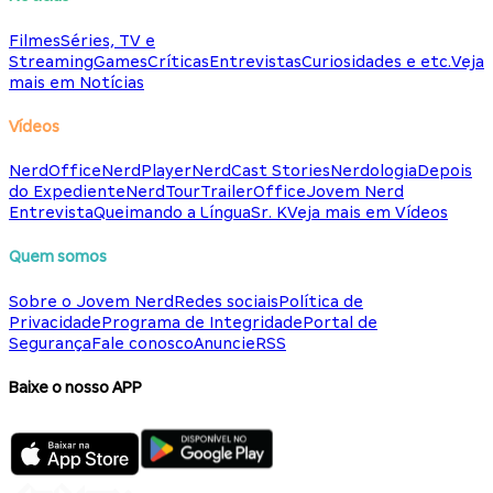
Filmes
Séries, TV e
Streaming
Games
Críticas
Entrevistas
Curiosidades e etc.
Veja
mais em Notícias
Vídeos
NerdOffice
NerdPlayer
NerdCast Stories
Nerdologia
Depois
do Expediente
NerdTour
TrailerOffice
Jovem Nerd
Entrevista
Queimando a Língua
Sr. K
Veja mais em Vídeos
Quem somos
Sobre o Jovem Nerd
Redes sociais
Política de
Privacidade
Programa de Integridade
Portal de
Segurança
Fale conosco
Anuncie
RSS
Baixe o nosso APP