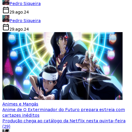
Pedro Siqueira
29.ago.24
Pedro Siqueira
29.ago.24
Animes e Mangás
Anime de O Exterminador do Futuro prepara estreia com
cartazes inéditos
Produção chega ao catálogo da Netflix nesta quinta-feira
(29)