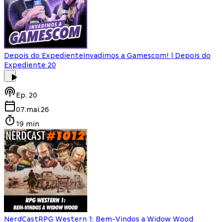
Depois do Expediente
Invadimos a Gamescom! | Depois do
Expediente 20
Ep.
20
07.mai.26
19 min
NerdCast
RPG Western 1: Bem-Vindos a Widow Wood