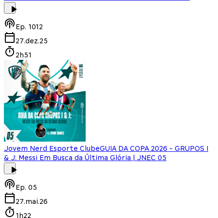
Ep.
1012
27.dez.25
2h51
Jovem Nerd Esporte Clube
GUIA DA COPA 2026 - GRUPOS I
& J: Messi Em Busca da Última Glória | JNEC 05
Ep.
05
27.mai.26
1h22