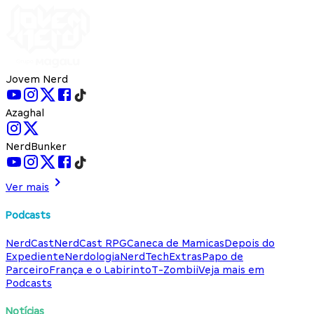
Jovem Nerd
Azaghal
NerdBunker
Ver mais
Podcasts
NerdCast
NerdCast RPG
Caneca de Mamicas
Depois do
Expediente
Nerdologia
NerdTech
Extras
Papo de
Parceiro
França e o Labirinto
T-Zombii
Veja mais em
Podcasts
Notícias