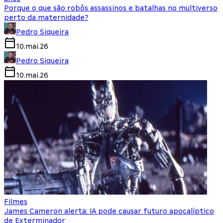
Porque o que são robôs assassinos e batalhas no multiverso
perto da maternidade?
Pedro Siqueira
10.mai.26
Pedro Siqueira
10.mai.26
Filmes
James Cameron alerta: IA pode causar futuro apocalíptico
de Exterminador