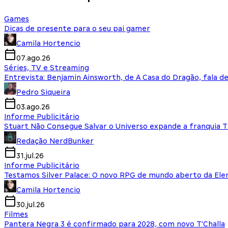
Games
Dicas de presente para o seu pai gamer
Camila Hortencio
07.ago.26
Séries, TV e Streaming
Entrevista: Benjamin Ainsworth, de A Casa do Dragão, fala d
Pedro Siqueira
03.ago.26
Informe Publicitário
Stuart Não Consegue Salvar o Universo expande a franquia 
Redação NerdBunker
31.jul.26
Informe Publicitário
Testamos Silver Palace: O novo RPG de mundo aberto da El
Camila Hortencio
30.jul.26
Filmes
Pantera Negra 3 é confirmado para 2028, com novo T'Challa